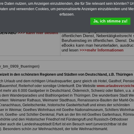
 sowie Beihilferecht in Bund und
können Sie zehn Bücher als eBook
hre Daten nutzen, um Anzeigen einzublenden, die für Sie relevant sein könnten? U
 drei Ratgeber sind übersichtlich
herunterladen, auch für Beamtinnen und
aten und verwenden Cookies, um personalisierte Anzeigen einzublenden und Me
d erläutern auch komplizierte
Beamte sowie Tarifbeschäftigte vom
Frei
erfassen.
 verständlich und kompakt (auch
Thüringen
geeignet: Themen der Bücher 
Ja, ich stimme zu!
Beamtinnen und Beamte sowie
Rund ums Geld im öffentlichen Dienst,
vom Freistaat Thüringen).
.
Beamtenrecht, Besoldung, Beihilferecht,
Beamtenversorgungsrecht, Frauen im
DEN-ABO
>>> kann hier bestellt
öffentlichen Dienst, Nebentätigkeitsrecht
Berufseinstieg im öffentlichen. Dienst. Di
eBooks kann man herunterladen, ausdru
und lesen
>>>mehr Informationen
hiv_bm_0909_thueringen}
eizeit in den schönsten Regionen und Städten von Deutschland, z.B. Thüringen
h Urlaub und dem richtigen Urlaubsquartier, ganz gleich ob Hotel, Gasthof, Pensio
Bauernhof, Reiterhof oder sonstige Unterkunft. Die Website
www.urlaubsverzeichn
et mehr als 6.000 Gastgeber in Deutschland, Österreich, Schweiz oder Italien, u.a. 
 dem Wanderparadies und Biathlongebiet in Thüringen. Die wunderbare Stadt We
rken: Weimarer Rathaus, Weimarer Stadthaus, Renaissance-Bauten der Markt-Ost
 Cranachhaus, Geleitschenke, historische Gastwirtschaft und eines der schönsten
er in Weimar, Goethes Wohnhaus mit Goethe-Nationalmuseum, Schillers Wohnhau
m, Goethe- und Schiller-Denkmal, Park an der Ilm mit Goethes Gartenhaus, Römi
höhle und den Historischer Friedhof mit Fürstengruft und Russisch-Orthodoxer
ber auch die Landeshauptstadt Erfurt ist ein Besuch wert (unverzichtbar ist die
. Besonders schön zur Weihnachtszeit, der tolle Weihnachtsmarkt.