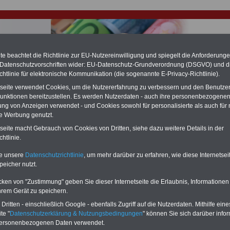
e beachtet die Richtlinie zur EU-Nutzereinwilligung und spiegelt die Anforderung
 Datenschutzvorschriften wider: EU-Datenschutz-Grundverordnung (DSGVO) und d
chtlinie für elektronische Kommunikation (die sogenannte E-Privacy-Richtlinie).
hlung für Beamte & Ruhestandsbeamte (zu geringe Alimentation)
tseite verwendet Cookies, um die Nutzererfahrung zu verbessern und den Benutze
fassungsgericht hat die Landesbesoldung von Berlin für die Jahre 2008 bis
unktionen bereitzustellen. Es werden Nutzerdaten - auch ihre personenbezogenen
assungswidrig erklärt (Berlin muss bis
März 2027 eine Neuregelung der
ung von Anzeigen verwendet - und Cookies sowohl für personalisierte als auch für 
schließen, die zun hohen Nachzahlungen führen wird). Auch beim Bund
te Werbung genutzt.
hestandsbeamte) wird es hohe Nachzahlungen geben (Medienberichten
en
alle (!) Beamte
zwischen mind.
3.000 und 13.000 Euro
,rechnen. Der INFO
tseite macht Gebrauch von Cookies von Dritten, siehe dazu weitere Details in der
hierzu eine Broschüre heraus, die unmittelbar nach dem Beschluss des
htlinie.
s der Bundesregierung vorgelegt wird (im II. Quartal.2026 >>>
zur
ng der Broschüre
.
te unsere
Datenschutzrichtlinie
, um mehr darüber zu erfahren, wie diese Internetse
peicher nutzt.
r Beamte und den öffentlichen Dienst in Thüringen: ver.di
cken von "Zustimmung" geben Sie dieser Internetseite die Erlaubnis, Informationen
zere Arbeitszeit
hrem Gerät zu speichern.
ritten - einschließlich Google - ebenfalls Zugriff auf die Nutzerdaten. Mithilfe eine
-ABO
mit drei Ratgebern für nur
PDF-SERVICE: 10 Bücher bzw. eBooks
te "
Datenschutzerklärung & Nutzungsbedingungen
" können Sie sich darüber infor
Wissenswertes für Beamtinnen
wichtigen Themen für Beamte und dem
personenbezogenen Daten verwendet.
 Beamtenversorgungsrecht
Dienst
Zum Komplettpreis von 15 Euro i