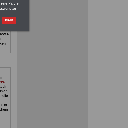
>>>
OnlineBuch
für nur 7,50 Euro
nsere Partner
sswerte zu
staat
sind:
Nein
 sowie
e
ACHTUNG
Nebentätigkeitsrecht:
cken
vor Jobaufnahme
schlau machen
>>>
OnlineBuch
für nur 7,50 Euro
n,
is-
auch
imar
seite,
s mit
schem