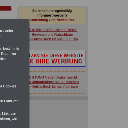
Sie möchten regelmäßig
informiert werden?
Anmeldung zum Newsletter
FRAUEN
im Öffentlichen Dienst:
en zweier
Hinweise und Ratschläge
ie
>>>
OnlineBuch
für nur 7,50 Euro
rn bestimmte
 Daten zur
nicht
-
ACHTUNG
Nebentätigkeitsrecht:
vor Jobaufnahme
schlau machen
ite Cookies
>>>
OnlineBuch
für nur 7,50 Euro
Ratgeber für nur 7,50 Euro
 in Form von
Beihilfe
in Bund und Ländern oder zum
Beamtenversorgungsrecht
s Links zur
 zu
mieren, wie
 Öff.
FRAUEN
im Öffentlichen Dienst:
m Jahr
Hinweise und Ratschläge