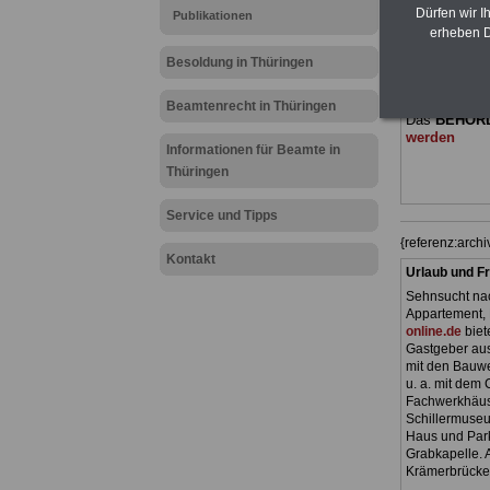
(Bund/Länder)
Dürfen wir I
Publikationen
Ländern. Alle
erheben D
gegliedert un
Sachverhalte
Besoldung in Thüringen
geeignet für
Tarifkräfte 
Beamtenrecht in Thüringen
Das
BEHÖR
werden
Informationen für Beamte in
Thüringen
Service und Tipps
{referenz:arc
Kontakt
Urlaub und Fr
Sehnsucht nac
Appartement, 
online.de
biet
Gastgeber aus
mit den Bauwe
u. a. mit dem
Fachwerkhäus
Schillermuseu
Haus und Park
Grabkapelle. A
Krämerbrücke)