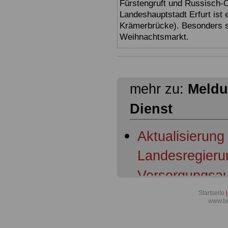
Fürstengruft und Russisch-O
Landeshauptstadt Erfurt ist 
Krämerbrücke). Besonders sc
Weihnachtsmarkt.
mehr zu:
Meldu
Dienst
Aktualisierung
Landesregieru
Versorgungsau
Richter und a
Startseite
|
www.be
des Freistaats