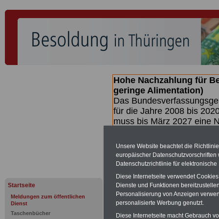
Hohe Nachzahlung für B
geringe Alimentation)
Das Bundesverfassungsgeri
für die Jahre 2008 bis 2020
muss bis
März 2027 eine N
die zun hohen Nachzahlun
(Beamte & Ruhestandsbea
Unsere Website beachtet die Richtlini
geben (Medienberichten z
europäischer Datenschutzvorschrifte
mind.
3.000 und 13.000 E
Datenschutzrichtlinie für elektronisch
hierzu eine Broschüre her
Diese Internetseite verwendet Cookie
des Gesetzentwurfs der Bun
Startseite
Dienste und Funktionen bereitzustell
Quartal.2026 >>>
zur (V
Personalisierung von Anzeigen verwende
Meldungen zum öffentlichen
personalisierte Werbung genutzt.
Dienst
Taschenbücher
Diese Internetseite macht Gebrauch von