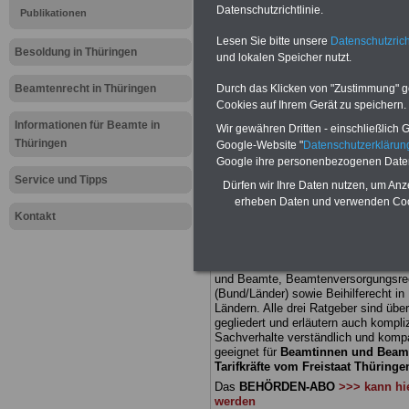
Meldung fü
Datenschutzrichtlinie.
Publikationen
Lesen Sie bitte unsere
Datenschutzrich
öffentliche
Besoldung in Thüringen
und lokalen Speicher nutzt.
Thüringen:
Beamtenrecht in Thüringen
Durch das Klicken von "Zustimmung" geb
Cookies auf Ihrem Gerät zu speichern.
Bildungsge
Informationen für Beamte in
Wir gewähren Dritten - einschließlich Go
Thüringen
Google-Website "
Datenschutzerkläru
im Koalitio
Google ihre personenbezogenen Date
Service und Tipps
Dürfen wir Ihre Daten nutzen, um Anz
Ansätze
erheben Daten und verwenden Cook
Kontakt
BEHÖRDEN-ABO
mit drei Ratgebern
22,50 Euro: Wissenswertes für Bea
und Beamte, Beamtenversorgungsre
(Bund/Länder) sowie Beihilferecht i
Ländern. Alle drei Ratgeber sind über
gegliedert und erläutern auch kompliz
Sachverhalte verständlich und komp
geeignet für
Beamtinnen und Beam
Tarifkräfte vom Freistaat Thüringen
Das
BEHÖRDEN-ABO
>>> kann hie
werden