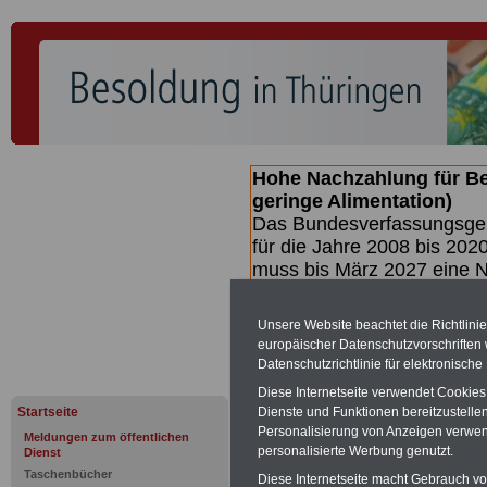
Hohe Nachzahlung für B
geringe Alimentation)
Das Bundesverfassungsgeri
für die Jahre 2008 bis 2020
muss bis
März 2027 eine N
die zun hohen Nachzahlun
(Beamte & Ruhestandsbea
Unsere Website beachtet die Richtlini
geben (Medienberichten z
europäischer Datenschutzvorschrifte
mind.
3.000 und 13.000 E
Datenschutzrichtlinie für elektronisch
hierzu eine Broschüre her
Diese Internetseite verwendet Cookie
des Gesetzentwurfs der Bun
Startseite
Dienste und Funktionen bereitzustell
Quartal.2026 >>>
zur (V
Personalisierung von Anzeigen verwende
Meldungen zum öffentlichen
personalisierte Werbung genutzt.
Dienst
Taschenbücher
Diese Internetseite macht Gebrauch von