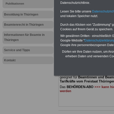
Meldung fü
Datenschutzrichtlinie.
Publikationen
Lesen Sie bitte unsere
Datenschutzrich
öffentliche
Besoldung in Thüringen
und lokalen Speicher nutzt.
Thüringen: 
Beamtenrecht in Thüringen
Durch das Klicken von "Zustimmung" geb
Cookies auf Ihrem Gerät zu speichern.
Beihilfe
Informationen für Beamte in
Wir gewähren Dritten - einschließlich Go
Thüringen
Google-Website "
Datenschutzerkläru
Google ihre personenbezogenen Date
BEHÖRDEN-ABO
mit drei Ratgebern
Service und Tipps
Dürfen wir Ihre Daten nutzen, um Anz
22,50 Euro: Wissenswertes für Bea
erheben Daten und verwenden Cook
und Beamte, Beamtenversorgungsre
Kontakt
(Bund/Länder) sowie Beihilferecht i
Ländern. Alle drei Ratgeber sind über
gegliedert und erläutern auch kompliz
Sachverhalte verständlich und komp
geeignet für
Beamtinnen und Beam
Tarifkräfte vom Freistaat Thüringen
Das
BEHÖRDEN-ABO
>>> kann hie
werden