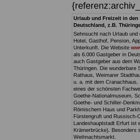
{referenz:archi
Urlaub und Freizeit in de
Deutschland, z.B. Thüring
Sehnsucht nach Urlaub und d
Hotel, Gasthof, Pension, Ap
Unterkunft. Die Website
www
als 6.000 Gastgeber in Deuts
auch Gastgeber aus dem Wan
Thüringen. Die wunderbare 
Rathaus, Weimarer Stadthau
u. a. mit dem Cranachhaus, 
eines der schönsten Fachw
Goethe-Nationalmuseum, Sc
Goethe- und Schiller-Denkma
Römischem Haus und Parkhöh
Fürstengruft und Russisch-O
Landeshauptstadt Erfurt ist 
Krämerbrücke). Besonders sc
Weihnachtsmarkt.