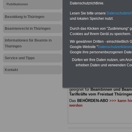
Meldung fü
Datenschutzrichtlinie.
Publikationen
Lesen Sie bitte unsere
Datenschutzrich
öffentliche
Besoldung in Thüringen
und lokalen Speicher nutzt.
Thüringen:
Beamtenrecht in Thüringen
Durch das Klicken von "Zustimmung" geb
Cookies auf Ihrem Gerät zu speichern.
Auskunft
Informationen für Beamte in
Wir gewähren Dritten - einschließlich Go
Thüringen
Google-Website "
Datenschutzerkläru
Google ihre personenbezogenen Date
BEHÖRDEN-ABO
mit drei Ratgebern
Service und Tipps
Dürfen wir Ihre Daten nutzen, um Anz
22,50 Euro: Wissenswertes für Bea
erheben Daten und verwenden Cook
und Beamte, Beamtenversorgungsre
Kontakt
(Bund/Länder) sowie Beihilferecht i
Ländern. Alle drei Ratgeber sind über
gegliedert und erläutern auch kompliz
Sachverhalte verständlich und komp
geeignet für
Beamtinnen und Beam
Tarifkräfte vom Freistaat Thüringen
Das
BEHÖRDEN-ABO
>>> kann hie
werden