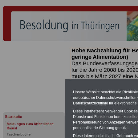
Hohe Nachzahlung für B
geringe Alimentation)
Das Bundesverfassungsgeri
für die Jahre 2008 bis 2020
muss bis
März 2027 eine N
die zun hohen Nachzahlun
(Beamte & Ruhestandsbea
Unsere Website beachtet die Richtlini
geben (Medienberichten z
europäischer Datenschutzvorschrifte
mind.
3.000 und 13.000 E
Datenschutzrichtlinie für elektronisch
hierzu eine Broschüre her
Diese Internetseite verwendet Cookie
des Gesetzentwurfs der Bun
Startseite
Dienste und Funktionen bereitzustell
Quartal.2026 >>>
zur (V
Personalisierung von Anzeigen verwende
Meldungen zum öffentlichen
personalisierte Werbung genutzt.
Dienst
Taschenbücher
Diese Internetseite macht Gebrauch von