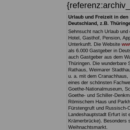
{referenz:archi
Urlaub und Freizeit in de
Deutschland, z.B. Thüring
Sehnsucht nach Urlaub und d
Hotel, Gasthof, Pension, Ap
Unterkunft. Die Website
www
als 6.000 Gastgeber in Deuts
auch Gastgeber aus dem Wan
Thüringen. Die wunderbare 
Rathaus, Weimarer Stadthau
u. a. mit dem Cranachhaus, 
eines der schönsten Fachw
Goethe-Nationalmuseum, Sc
Goethe- und Schiller-Denkma
Römischem Haus und Parkhöh
Fürstengruft und Russisch-O
Landeshauptstadt Erfurt ist 
Krämerbrücke). Besonders sc
Weihnachtsmarkt.