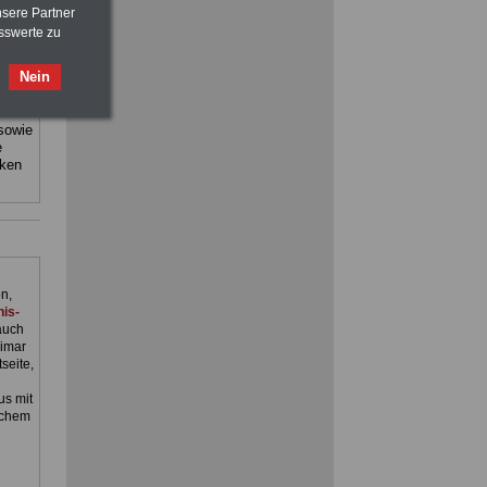
>>>
OnlineBuch
für nur 7,50 Euro
nsere Partner
sswerte zu
staat
FRAUEN
im Öffentlichen Dienst:
sind:
Nein
Hinweise und Ratschläge
>>>
OnlineBuch
für nur 7,50 Euro
 sowie
e
cken
n,
is-
auch
imar
seite,
s mit
schem