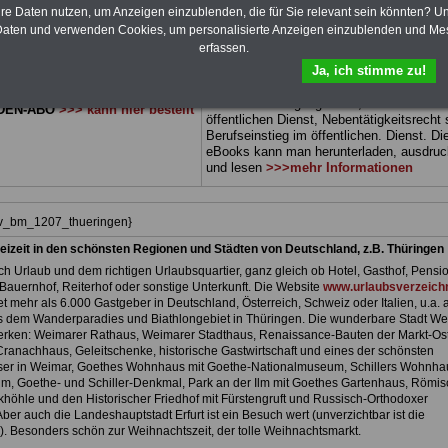
 sowie Beihilferecht in Bund und
können Sie zehn Bücher als eBook
hre Daten nutzen, um Anzeigen einzublenden, die für Sie relevant sein könnten? U
 drei Ratgeber sind übersichtlich
herunterladen, auch für Beamtinnen und
aten und verwenden Cookies, um personalisierte Anzeigen einzublenden und Me
d erläutern auch komplizierte
Beamte sowie Tarifbeschäftigte vom
Frei
erfassen.
 verständlich und kompakt (auch
Thüringen
geeignet: Themen der Bücher 
Ja, ich stimme zu!
Beamtinnen und Beamte sowie
Rund ums Geld im öffentlichen Dienst,
vom Freistaat Thüringen).
.
Beamtenrecht, Besoldung, Beihilferecht,
Beamtenversorgungsrecht, Frauen im
DEN-ABO
>>> kann hier bestellt
öffentlichen Dienst, Nebentätigkeitsrecht
Berufseinstieg im öffentlichen. Dienst. Di
eBooks kann man herunterladen, ausdru
und lesen
>>>mehr Informationen
hiv_bm_1207_thueringen}
eizeit in den schönsten Regionen und Städten von Deutschland, z.B. Thüringen
h Urlaub und dem richtigen Urlaubsquartier, ganz gleich ob Hotel, Gasthof, Pensio
Bauernhof, Reiterhof oder sonstige Unterkunft. Die Website
www.urlaubsverzeichn
et mehr als 6.000 Gastgeber in Deutschland, Österreich, Schweiz oder Italien, u.a. 
 dem Wanderparadies und Biathlongebiet in Thüringen. Die wunderbare Stadt We
rken: Weimarer Rathaus, Weimarer Stadthaus, Renaissance-Bauten der Markt-Ost
 Cranachhaus, Geleitschenke, historische Gastwirtschaft und eines der schönsten
er in Weimar, Goethes Wohnhaus mit Goethe-Nationalmuseum, Schillers Wohnhau
m, Goethe- und Schiller-Denkmal, Park an der Ilm mit Goethes Gartenhaus, Römi
höhle und den Historischer Friedhof mit Fürstengruft und Russisch-Orthodoxer
ber auch die Landeshauptstadt Erfurt ist ein Besuch wert (unverzichtbar ist die
. Besonders schön zur Weihnachtszeit, der tolle Weihnachtsmarkt.