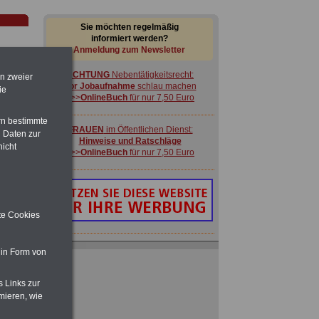
Sie möchten regelmäßig
informiert werden?
Anmeldung zum Newsletter
ACHTUNG
Nebentätigkeitsrecht:
en zweier
vor Jobaufnahme
schlau machen
ie
>>>
OnlineBuch
für nur 7,50 Euro
rn bestimmte
FRAUEN
im Öffentlichen Dienst:
 Daten zur
Hinweise und Ratschläge
nicht
>>>
OnlineBuch
für nur 7,50 Euro
-
ite Cookies
Ratgeber für nur 7,50 Euro
 in Form von
Beihilfe
in Bund und Ländern oder zum
Beamtenversorgungsrecht
s Links zur
 zu
mieren, wie
 Öff.
ACHTUNG
Nebentätigkeitsrecht:
m Jahr
vor Jobaufnahme
schlau machen