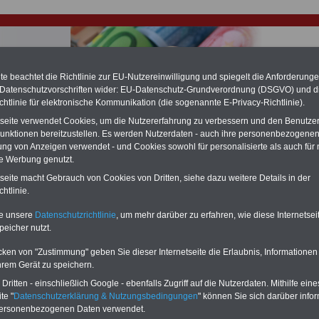
e beachtet die Richtlinie zur EU-Nutzereinwilligung und spiegelt die Anforderung
 Datenschutzvorschriften wider: EU-Datenschutz-Grundverordnung (DSGVO) und d
chtlinie für elektronische Kommunikation (die sogenannte E-Privacy-Richtlinie).
hlung für Beamte & Ruhestandsbeamte (zu geringe Alimentation)
tseite verwendet Cookies, um die Nutzererfahrung zu verbessern und den Benutze
fassungsgericht hat die Landesbesoldung von Berlin für die Jahre 2008 bis
unktionen bereitzustellen. Es werden Nutzerdaten - auch ihre personenbezogenen
assungswidrig erklärt (Berlin muss bis
März 2027 eine Neuregelung der
ung von Anzeigen verwendet - und Cookies sowohl für personalisierte als auch für 
schließen, die zun hohen Nachzahlungen führen wird). Auch beim Bund
te Werbung genutzt.
hestandsbeamte) wird es hohe Nachzahlungen geben (Medienberichten
en
alle (!) Beamte
zwischen mind.
3.000 und 13.000 Euro
,rechnen. Der INFO
tseite macht Gebrauch von Cookies von Dritten, siehe dazu weitere Details in der
hierzu eine Broschüre heraus, die unmittelbar nach dem Beschluss des
htlinie.
s der Bundesregierung vorgelegt wird (im II. Quartal.2026 >>>
zur
ng der Broschüre
.
te unsere
Datenschutzrichtlinie
, um mehr darüber zu erfahren, wie diese Internetse
peicher nutzt.
r Beamte und den öffentlichen Dienst in Thüringen: Mehr
cken von "Zustimmung" geben Sie dieser Internetseite die Erlaubnis, Informationen
ngen für Personalräte
hrem Gerät zu speichern.
ritten - einschließlich Google - ebenfalls Zugriff auf die Nutzerdaten. Mithilfe eine
-ABO
mit drei Ratgebern für nur
PDF-SERVICE: 10 Bücher bzw. eBooks
te "
Datenschutzerklärung & Nutzungsbedingungen
" können Sie sich darüber infor
Wissenswertes für Beamtinnen
wichtigen Themen für Beamte und dem
personenbezogenen Daten verwendet.
 Beamtenversorgungsrecht
Dienst
Zum Komplettpreis von 15 Euro i