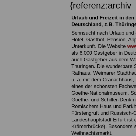
{referenz:archi
Urlaub und Freizeit in de
Deutschland, z.B. Thüring
Sehnsucht nach Urlaub und d
Hotel, Gasthof, Pension, Ap
Unterkunft. Die Website
www
als 6.000 Gastgeber in Deuts
auch Gastgeber aus dem Wan
Thüringen. Die wunderbare 
Rathaus, Weimarer Stadthau
u. a. mit dem Cranachhaus, 
eines der schönsten Fachw
Goethe-Nationalmuseum, Sc
Goethe- und Schiller-Denkma
Römischem Haus und Parkhöh
Fürstengruft und Russisch-O
Landeshauptstadt Erfurt ist 
Krämerbrücke). Besonders sc
Weihnachtsmarkt.