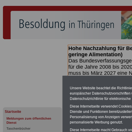
Hohe Nachzahlung für B
geringe Alimentation)
Das Bundesverfassungsgeri
für die Jahre 2008 bis 2020
muss bis
März 2027 eine N
die zun hohen Nachzahlun
(Beamte & Ruhestandsbea
Unsere Website beachtet die Richtlini
geben (Medienberichten z
europäischer Datenschutzvorschrifte
mind.
3.000 und 13.000 E
Datenschutzrichtlinie für elektronisch
hierzu eine Broschüre her
Diese Internetseite verwendet Cookie
des Gesetzentwurfs der Bun
Startseite
Dienste und Funktionen bereitzustell
Quartal.2026 >>>
zur (V
Personalisierung von Anzeigen verwende
Meldungen zum öffentlichen
personalisierte Werbung genutzt.
Dienst
Taschenbücher
Diese Internetseite macht Gebrauch von