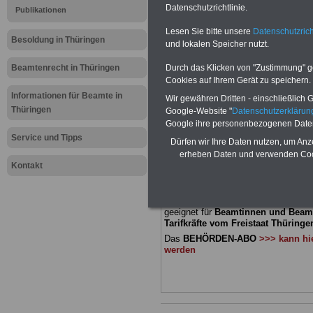
Meldung fü
Datenschutzrichtlinie.
Publikationen
Lesen Sie bitte unsere
Datenschutzrich
öffentliche
Besoldung in Thüringen
und lokalen Speicher nutzt.
Thüringen:
Beamtenrecht in Thüringen
Durch das Klicken von "Zustimmung" geb
Cookies auf Ihrem Gerät zu speichern.
öffentliche
Informationen für Beamte in
Wir gewähren Dritten - einschließlich Go
Thüringen
Google-Website "
Datenschutzerkläru
Google ihre personenbezogenen Date
BEHÖRDEN-ABO
mit drei Ratgebern
Service und Tipps
Dürfen wir Ihre Daten nutzen, um Anz
22,50 Euro: Wissenswertes für Bea
erheben Daten und verwenden Cook
und Beamte, Beamtenversorgungsre
Kontakt
(Bund/Länder) sowie Beihilferecht i
Ländern. Alle drei Ratgeber sind über
gegliedert und erläutern auch kompliz
Sachverhalte verständlich und komp
geeignet für
Beamtinnen und Beam
Tarifkräfte vom Freistaat Thüringen
Das
BEHÖRDEN-ABO
>>> kann hie
werden