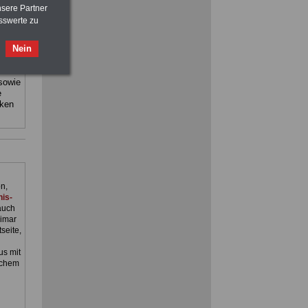
Beamtenversorgungsrecht
nsere Partner
sswerte zu
staat
sind:
Nein
 sowie
e
FRAUEN
im Öffentlichen Dienst:
cken
Hinweise und Ratschläge
>>>
OnlineBuch
für nur 7,50 Euro
n,
is-
auch
imar
seite,
s mit
schem