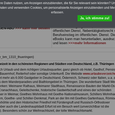
 sowie Beihilferecht in Bund und
können Sie zehn Bücher als eBook
hre Daten nutzen, um Anzeigen einzublenden, die für Sie relevant sein könnten? U
 drei Ratgeber sind übersichtlich
herunterladen, auch für Beamtinnen und
aten und verwenden Cookies, um personalisierte Anzeigen einzublenden und Me
d erläutern auch komplizierte
Beamte sowie Tarifbeschäftigte vom
Frei
erfassen.
 verständlich und kompakt (auch
Thüringen
geeignet: Themen der Bücher 
Ja, ich stimme zu!
Beamtinnen und Beamte sowie
Rund ums Geld im öffentlichen Dienst,
vom Freistaat Thüringen).
.
Beamtenrecht, Besoldung, Beihilferecht,
Beamtenversorgungsrecht, Frauen im
DEN-ABO
>>> kann hier bestellt
öffentlichen Dienst, Nebentätigkeitsrecht
Berufseinstieg im öffentlichen. Dienst. Di
eBooks kann man herunterladen, ausdru
und lesen
>>>mehr Informationen
hiv_bm_1310_thueringen}
eizeit in den schönsten Regionen und Städten von Deutschland, z.B. Thüringen
h Urlaub und dem richtigen Urlaubsquartier, ganz gleich ob Hotel, Gasthof, Pensio
Bauernhof, Reiterhof oder sonstige Unterkunft. Die Website
www.urlaubsverzeichn
et mehr als 6.000 Gastgeber in Deutschland, Österreich, Schweiz oder Italien, u.a. 
 dem Wanderparadies und Biathlongebiet in Thüringen. Die wunderbare Stadt We
rken: Weimarer Rathaus, Weimarer Stadthaus, Renaissance-Bauten der Markt-Ost
 Cranachhaus, Geleitschenke, historische Gastwirtschaft und eines der schönsten
er in Weimar, Goethes Wohnhaus mit Goethe-Nationalmuseum, Schillers Wohnhau
m, Goethe- und Schiller-Denkmal, Park an der Ilm mit Goethes Gartenhaus, Römi
höhle und den Historischer Friedhof mit Fürstengruft und Russisch-Orthodoxer
ber auch die Landeshauptstadt Erfurt ist ein Besuch wert (unverzichtbar ist die
. Besonders schön zur Weihnachtszeit, der tolle Weihnachtsmarkt.