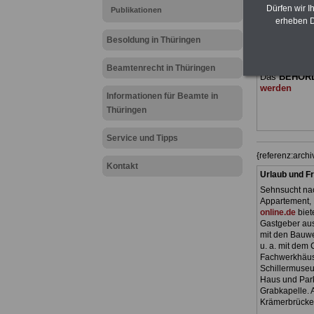
(Bund/Länder)
Dürfen wir I
Publikationen
Ländern. Alle
erheben D
gegliedert un
Sachverhalte
Besoldung in Thüringen
geeignet für
Tarifkräfte 
Beamtenrecht in Thüringen
Das
BEHÖR
werden
Informationen für Beamte in
Thüringen
Service und Tipps
{referenz:arc
Kontakt
Urlaub und Fr
Sehnsucht nac
Appartement, 
online.de
biet
Gastgeber aus
mit den Bauwe
u. a. mit dem
Fachwerkhäus
Schillermuseu
Haus und Park
Grabkapelle. A
Krämerbrücke)