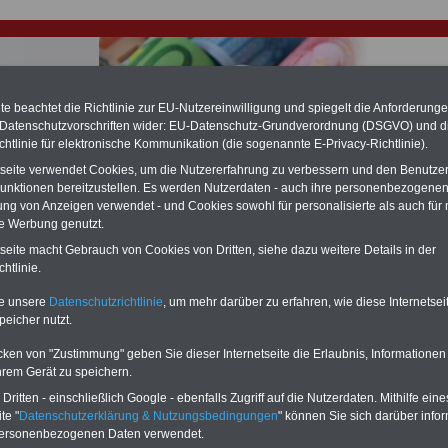
e beachtet die Richtlinie zur EU-Nutzereinwilligung und spiegelt die Anforderung
 Datenschutzvorschriften wider: EU-Datenschutz-Grundverordnung (DSGVO) und d
chtlinie für elektronische Kommunikation (die sogenannte E-Privacy-Richtlinie).
hlung für Beamte & Ruhestandsbeamte (zu geringe Alimentation)
tseite verwendet Cookies, um die Nutzererfahrung zu verbessern und den Benutze
fassungsgericht hat die Landesbesoldung von Berlin für die Jahre 2008 bis
unktionen bereitzustellen. Es werden Nutzerdaten - auch ihre personenbezogenen
assungswidrig erklärt (Berlin muss bis
März 2027 eine Neuregelung der
ung von Anzeigen verwendet - und Cookies sowohl für personalisierte als auch für 
schließen, die zun hohen Nachzahlungen führen wird). Auch beim Bund
te Werbung genutzt.
hestandsbeamte) wird es hohe Nachzahlungen geben (Medienberichten
en
alle (!) Beamte
zwischen mind.
3.000 und 13.000 Euro
,rechnen. Der INFO
tseite macht Gebrauch von Cookies von Dritten, siehe dazu weitere Details in der
hierzu eine Broschüre heraus, die unmittelbar nach dem Beschluss des
htlinie.
s der Bundesregierung vorgelegt wird (im II. Quartal.2026 >>>
zur
ng der Broschüre
.
te unsere
Datenschutzrichtlinie
, um mehr darüber zu erfahren, wie diese Internetse
peicher nutzt.
r Beamte und den öffentlichen Dienst in Thüringen: Probl
cken von "Zustimmung" geben Sie dieser Internetseite die Erlaubnis, Informationen
derungen
hrem Gerät zu speichern.
ritten - einschließlich Google - ebenfalls Zugriff auf die Nutzerdaten. Mithilfe eine
-ABO
mit drei Ratgebern für nur
PDF-SERVICE: 10 Bücher bzw. eBooks
te "
Datenschutzerklärung & Nutzungsbedingungen
" können Sie sich darüber infor
Wissenswertes für Beamtinnen
wichtigen Themen für Beamte und dem
personenbezogenen Daten verwendet.
 Beamtenversorgungsrecht
Dienst
Zum Komplettpreis von 15 Euro i