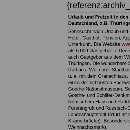
{referenz:archi
Urlaub und Freizeit in de
Deutschland, z.B. Thüring
Sehnsucht nach Urlaub und d
Hotel, Gasthof, Pension, Ap
Unterkunft. Die Website
www
als 6.000 Gastgeber in Deuts
auch Gastgeber aus dem Wan
Thüringen. Die wunderbare 
Rathaus, Weimarer Stadthau
u. a. mit dem Cranachhaus, 
eines der schönsten Fachw
Goethe-Nationalmuseum, Sc
Goethe- und Schiller-Denkma
Römischem Haus und Parkhöh
Fürstengruft und Russisch-O
Landeshauptstadt Erfurt ist 
Krämerbrücke). Besonders sc
Weihnachtsmarkt.