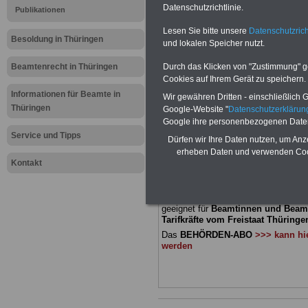
Meldung fü
Datenschutzrichtlinie.
Publikationen
Lesen Sie bitte unsere
Datenschutzrich
öffentliche
Besoldung in Thüringen
und lokalen Speicher nutzt.
Thüringen:
Beamtenrecht in Thüringen
Durch das Klicken von "Zustimmung" geb
Cookies auf Ihrem Gerät zu speichern.
Kommunalr
Informationen für Beamte in
Wir gewähren Dritten - einschließlich Go
Thüringen
Google-Website "
Datenschutzerkläru
Google ihre personenbezogenen Date
BEHÖRDEN-ABO
mit drei Ratgebern
Service und Tipps
Dürfen wir Ihre Daten nutzen, um Anz
22,50 Euro: Wissenswertes für Bea
erheben Daten und verwenden Cook
und Beamte, Beamtenversorgungsre
Kontakt
(Bund/Länder) sowie Beihilferecht i
Ländern. Alle drei Ratgeber sind über
gegliedert und erläutern auch kompliz
Sachverhalte verständlich und komp
geeignet für
Beamtinnen und Beam
Tarifkräfte vom Freistaat Thüringen
Das
BEHÖRDEN-ABO
>>> kann hie
werden