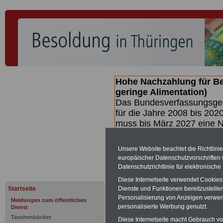
Hohe Nachzahlung für B
geringe Alimentation)
Das Bundesverfassungsgeri
für die Jahre 2008 bis 2020
muss bis
März 2027 eine N
die zun hohen Nachzahlun
(Beamte & Ruhestandsbea
Unsere Website beachtet die Richtlini
geben (Medienberichten z
europäischer Datenschutzvorschrifte
mind.
3.000 und 13.000 E
Datenschutzrichtlinie für elektronisch
hierzu eine Broschüre her
Diese Internetseite verwendet Cookie
des Gesetzentwurfs der Bun
Startseite
Dienste und Funktionen bereitzustell
Quartal.2026 >>>
zur (V
Personalisierung von Anzeigen verwende
Meldungen zum öffentlichen
personalisierte Werbung genutzt.
Dienst
Taschenbücher
Diese Internetseite macht Gebrauch von