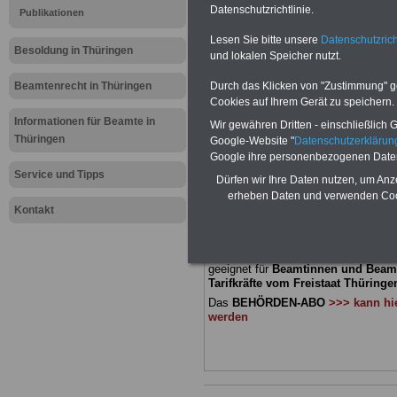
Meldung fü
Datenschutzrichtlinie.
Publikationen
Lesen Sie bitte unsere
Datenschutzrich
öffentliche
Besoldung in Thüringen
und lokalen Speicher nutzt.
Thüringen:
Beamtenrecht in Thüringen
Durch das Klicken von "Zustimmung" geb
Cookies auf Ihrem Gerät zu speichern.
Gefährdung
Informationen für Beamte in
Wir gewähren Dritten - einschließlich Go
Thüringen
Google-Website "
Datenschutzerkläru
Google ihre personenbezogenen Date
BEHÖRDEN-ABO
mit drei Ratgebern
Service und Tipps
Dürfen wir Ihre Daten nutzen, um Anz
22,50 Euro: Wissenswertes für Bea
erheben Daten und verwenden Cook
und Beamte, Beamtenversorgungsre
Kontakt
(Bund/Länder) sowie Beihilferecht i
Ländern. Alle drei Ratgeber sind über
gegliedert und erläutern auch kompliz
Sachverhalte verständlich und komp
geeignet für
Beamtinnen und Beam
Tarifkräfte vom Freistaat Thüringen
Das
BEHÖRDEN-ABO
>>> kann hie
werden