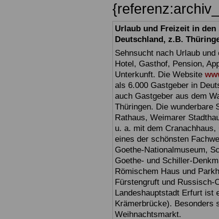
{referenz:archi
Urlaub und Freizeit in de
Deutschland, z.B. Thüring
Sehnsucht nach Urlaub und d
Hotel, Gasthof, Pension, Ap
Unterkunft. Die Website
www
als 6.000 Gastgeber in Deuts
auch Gastgeber aus dem Wan
Thüringen. Die wunderbare 
Rathaus, Weimarer Stadthau
u. a. mit dem Cranachhaus, 
eines der schönsten Fachw
Goethe-Nationalmuseum, Sc
Goethe- und Schiller-Denkma
Römischem Haus und Parkhöh
Fürstengruft und Russisch-O
Landeshauptstadt Erfurt ist 
Krämerbrücke). Besonders sc
Weihnachtsmarkt.