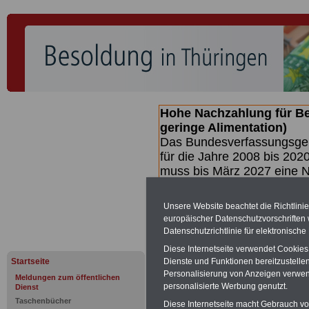
Hohe Nachzahlung für B
geringe Alimentation)
Das Bundesverfassungsgeri
für die Jahre 2008 bis 2020
muss bis
März 2027 eine N
die zun hohen Nachzahlun
(Beamte & Ruhestandsbea
Unsere Website beachtet die Richtlini
geben (Medienberichten z
europäischer Datenschutzvorschrifte
mind.
3.000 und 13.000 E
Datenschutzrichtlinie für elektronisch
hierzu eine Broschüre her
Diese Internetseite verwendet Cookie
des Gesetzentwurfs der Bun
Startseite
Dienste und Funktionen bereitzustell
Quartal.2026 >>>
zur (V
Personalisierung von Anzeigen verwende
Meldungen zum öffentlichen
personalisierte Werbung genutzt.
Dienst
Taschenbücher
Diese Internetseite macht Gebrauch von