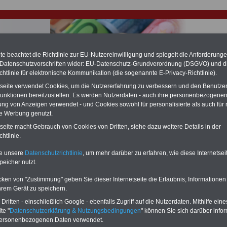
e beachtet die Richtlinie zur EU-Nutzereinwilligung und spiegelt die Anforderung
 Datenschutzvorschriften wider: EU-Datenschutz-Grundverordnung (DSGVO) und d
chtlinie für elektronische Kommunikation (die sogenannte E-Privacy-Richtlinie).
hlung für Beamte & Ruhestandsbeamte (zu geringe Alimentation)
tseite verwendet Cookies, um die Nutzererfahrung zu verbessern und den Benutze
fassungsgericht hat die Landesbesoldung von Berlin für die Jahre 2008 bis
unktionen bereitzustellen. Es werden Nutzerdaten - auch ihre personenbezogenen
assungswidrig erklärt (Berlin muss bis
März 2027 eine Neuregelung der
ung von Anzeigen verwendet - und Cookies sowohl für personalisierte als auch für 
schließen, die zun hohen Nachzahlungen führen wird). Auch beim Bund
te Werbung genutzt.
hestandsbeamte) wird es hohe Nachzahlungen geben (Medienberichten
en
alle (!) Beamte
zwischen mind.
3.000 und 13.000 Euro
,rechnen. Der INFO
tseite macht Gebrauch von Cookies von Dritten, siehe dazu weitere Details in der
hierzu eine Broschüre heraus, die unmittelbar nach dem Beschluss des
htlinie.
s der Bundesregierung vorgelegt wird (im II. Quartal.2026 >>>
zur
ng der Broschüre
.
te unsere
Datenschutzrichtlinie
, um mehr darüber zu erfahren, wie diese Internetse
peicher nutzt.
r Beamte und den öffentlichen Dienst in Thüringen: Richtli
cken von "Zustimmung" geben Sie dieser Internetseite die Erlaubnis, Informationen
hsten vier Jahre
hrem Gerät zu speichern.
ritten - einschließlich Google - ebenfalls Zugriff auf die Nutzerdaten. Mithilfe eine
-ABO
mit drei Ratgebern für nur
PDF-SERVICE: 10 Bücher bzw. eBooks
te "
Datenschutzerklärung & Nutzungsbedingungen
" können Sie sich darüber infor
Wissenswertes für Beamtinnen
wichtigen Themen für Beamte und dem
personenbezogenen Daten verwendet.
 Beamtenversorgungsrecht
Dienst
Zum Komplettpreis von 15 Euro i