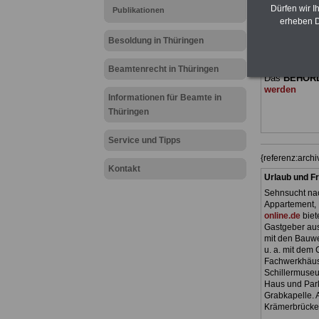
(Bund/Länder)
Dürfen wir I
Publikationen
Ländern. Alle
erheben D
gegliedert un
Sachverhalte
Besoldung in Thüringen
geeignet für
Tarifkräfte 
Beamtenrecht in Thüringen
Das
BEHÖR
werden
Informationen für Beamte in
Thüringen
Service und Tipps
{referenz:arc
Kontakt
Urlaub und Fr
Sehnsucht nac
Appartement, 
online.de
biet
Gastgeber aus
mit den Bauwe
u. a. mit dem
Fachwerkhäus
Schillermuseu
Haus und Park
Grabkapelle. A
Krämerbrücke)