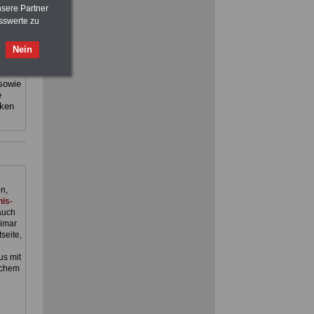
>>>
OnlineBuch
für nur 7,50 Euro
nsere Partner
sswerte zu
staat
Ratgeber für nur 7,50 Euro
sind:
Nein
Beihilfe
in Bund und Ländern oder zum
Beamtenversorgungsrecht
 sowie
e
cken
n,
is-
auch
imar
seite,
s mit
schem