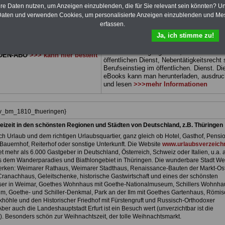
 sowie Beihilferecht in Bund und
können Sie zehn Bücher als eBook
hre Daten nutzen, um Anzeigen einzublenden, die für Sie relevant sein könnten? U
 drei Ratgeber sind übersichtlich
herunterladen, auch für Beamtinnen und
aten und verwenden Cookies, um personalisierte Anzeigen einzublenden und Me
d erläutern auch komplizierte
Beamte sowie Tarifbeschäftigte vom
Frei
erfassen.
 verständlich und kompakt (auch
Thüringen
geeignet: Themen der Bücher 
Ja, ich stimme zu!
Beamtinnen und Beamte sowie
Rund ums Geld im öffentlichen Dienst,
vom Freistaat Thüringen).
.
Beamtenrecht, Besoldung, Beihilferecht,
Beamtenversorgungsrecht, Frauen im
DEN-ABO
>>> kann hier bestellt
öffentlichen Dienst, Nebentätigkeitsrecht
Berufseinstieg im öffentlichen. Dienst. Di
eBooks kann man herunterladen, ausdru
und lesen
>>>mehr Informationen
hiv_bm_1810_thueringen}
eizeit in den schönsten Regionen und Städten von Deutschland, z.B. Thüringen
h Urlaub und dem richtigen Urlaubsquartier, ganz gleich ob Hotel, Gasthof, Pensio
Bauernhof, Reiterhof oder sonstige Unterkunft. Die Website
www.urlaubsverzeichn
et mehr als 6.000 Gastgeber in Deutschland, Österreich, Schweiz oder Italien, u.a. 
 dem Wanderparadies und Biathlongebiet in Thüringen. Die wunderbare Stadt We
rken: Weimarer Rathaus, Weimarer Stadthaus, Renaissance-Bauten der Markt-Ost
 Cranachhaus, Geleitschenke, historische Gastwirtschaft und eines der schönsten
er in Weimar, Goethes Wohnhaus mit Goethe-Nationalmuseum, Schillers Wohnhau
m, Goethe- und Schiller-Denkmal, Park an der Ilm mit Goethes Gartenhaus, Römi
höhle und den Historischer Friedhof mit Fürstengruft und Russisch-Orthodoxer
ber auch die Landeshauptstadt Erfurt ist ein Besuch wert (unverzichtbar ist die
. Besonders schön zur Weihnachtszeit, der tolle Weihnachtsmarkt.