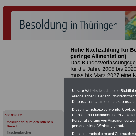
Hohe Nachzahlung für B
geringe Alimentation)
Das Bundesverfassungsgeri
für die Jahre 2008 bis 2020
muss bis
März 2027 eine N
die zun hohen Nachzahlun
(Beamte & Ruhestandsbea
Unsere Website beachtet die Richtlini
geben (Medienberichten z
europäischer Datenschutzvorschrifte
mind.
3.000 und 13.000 E
Datenschutzrichtlinie für elektronisch
hierzu eine Broschüre her
Diese Internetseite verwendet Cookie
des Gesetzentwurfs der Bun
Startseite
Dienste und Funktionen bereitzustell
Quartal.2026 >>>
zur (V
Personalisierung von Anzeigen verwende
Meldungen zum öffentlichen
personalisierte Werbung genutzt.
Dienst
Taschenbücher
Diese Internetseite macht Gebrauch von