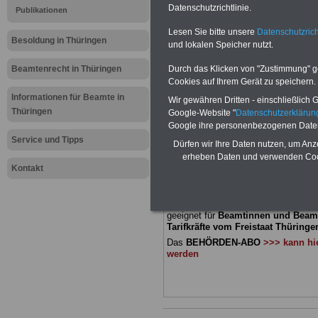
Meldung fü
Datenschutzrichtlinie.
Publikationen
Lesen Sie bitte unsere
Datenschutzrich
öffentliche
Besoldung in Thüringen
und lokalen Speicher nutzt.
Thüringen: 
Beamtenrecht in Thüringen
Durch das Klicken von "Zustimmung" geb
Cookies auf Ihrem Gerät zu speichern.
Bildungsc
Informationen für Beamte in
Wir gewähren Dritten - einschließlich Go
Thüringen
Google-Website "
Datenschutzerkläru
Google ihre personenbezogenen Date
BEHÖRDEN-ABO
mit drei Ratgebern
Service und Tipps
Dürfen wir Ihre Daten nutzen, um Anz
22,50 Euro: Wissenswertes für Bea
erheben Daten und verwenden Cook
und Beamte, Beamtenversorgungsre
Kontakt
(Bund/Länder) sowie Beihilferecht i
Ländern. Alle drei Ratgeber sind über
gegliedert und erläutern auch kompliz
Sachverhalte verständlich und komp
geeignet für
Beamtinnen und Beam
Tarifkräfte vom Freistaat Thüringen
Das
BEHÖRDEN-ABO
>>> kann hie
werden