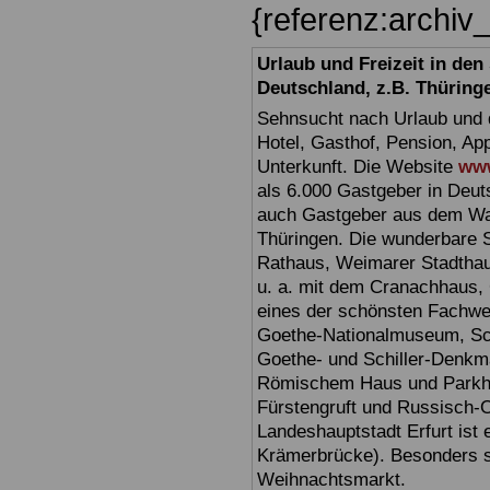
{referenz:archi
Urlaub und Freizeit in de
Deutschland, z.B. Thüring
Sehnsucht nach Urlaub und d
Hotel, Gasthof, Pension, Ap
Unterkunft. Die Website
www
als 6.000 Gastgeber in Deuts
auch Gastgeber aus dem Wan
Thüringen. Die wunderbare 
Rathaus, Weimarer Stadthau
u. a. mit dem Cranachhaus, 
eines der schönsten Fachw
Goethe-Nationalmuseum, Sc
Goethe- und Schiller-Denkma
Römischem Haus und Parkhöh
Fürstengruft und Russisch-O
Landeshauptstadt Erfurt ist 
Krämerbrücke). Besonders sc
Weihnachtsmarkt.