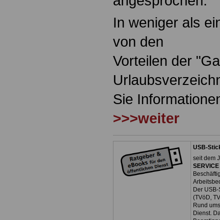
angesprochen.
In weniger als e
von den
Vorteilen der "G
Urlaubsverzeichni
Sie Information
>>>weiter
USB-Stic
seit dem J
SERVICE 
Beschäfti
Arbeitsbe
Der USB-S
(TVöD, TV-
Rund ums 
Dienst. D