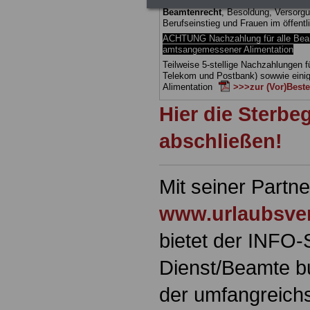
Taschenbücher und eBooks herunter
Beamtenrecht
, Besoldung, Versorgu
Berufseinstieg und Frauen im öffent
ACHTUNG Nachzahlung für alle Be
amtsangemessener Alimentation
Teilweise 5-stellige Nachzahlungen
Telekom und Postbank) sowwie eini
Alimentation
>>>zur (Vor)Beste
Hier die Sterbe
abschließen!
Mit seiner Partn
www.urlaubsver
bietet der INFO-
Dienst/Beamte b
der umfangreichs