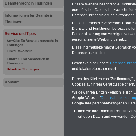
Urlaub in 
Beamtenrecht in Thüringen
Unsere Website beachtet die Richtlini
europäischer Datenschutzvorschrifte
Europa, meh
Datenschutzrichtlinie für elektronisch
Informationen für Beamte in
Thüringen
Diese Internetseite verwendet Cookie
Gastgeber 
Dienste und Funktionen bereitzustell
Service und Tipps
Personalisierung von Anzeigen verwende
personalisierte Werbung genutzt.
Anwälte für Verwaltungsrecht in
Thüringen
BEHÖRDEN-ABO
mit drei Ratgebern
Diese Internetseite macht Gebrauch von
22,50 Euro: Wissenswertes für Bea
Einkaufsvorteile
Datenschutzrichtlinie.
und Beamte, Beamtenversorgungsre
Kliniken und Sanatorien in
(Bund/Länder) sowie Beihilferecht i
Lesen Sie bitte unsere
Datenschutzrich
Thüringen
Ländern. Alle drei Ratgeber sind über
und lokalen Speicher nutzt.
Urlaub in Thüringen
gegliedert und erläutern auch kompliz
Sachverhalte verständlich und komp
Durch das Klicken von "Zustimmung" geb
geeignet für
Beamtinnen und Beam
Kontakt
Cookies auf Ihrem Gerät zu speichern.
Tarifkräfte vom Freistaat Thüringen
Das
BEHÖRDEN-ABO
>>> kann hie
Wir gewähren Dritten - einschließlich Go
werden
Google-Website "
Datenschutzerkläru
Google ihre personenbezogenen Date
Dürfen wir Ihre Daten nutzen, um Anz
erheben Daten und verwenden Cook
PDF-SERVICE:
Zehn OnlineBücher 
Komplettpreis von 15 Euro im Jahr -