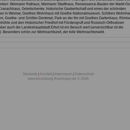
rken: Weimarer Rathaus, Weimarer Stadthaus, Renaissance-Bauten der Markt-Ost
 Cranachhaus, Geleitschenke, historische Gastwirtschaft und eines der schönsten
er in Weimar, Goethes Wohnhaus mit Goethe-Nationalmuseum, Schillers Wohnhau
m, Goethe- und Schiller-Denkmal, Park an der Ilm mit Goethes Gartenhaus, Römi
höhle und den Historischer Friedhof mit Fürstengruft und Russisch-Orthodoxer
ber auch die Landeshauptstadt Erfurt ist ein Besuch wert (unverzichtbar ist die
. Besonders schön zur Weihnachtszeit, der tolle Weihnachtsmarkt.
Startseite
|
Kontakt
|
Impressum
|
Datenschutz
www.besoldung-thueringen.de © 2026