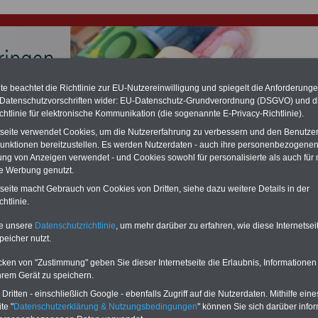
e beachtet die Richtlinie zur EU-Nutzereinwilligung und spiegelt die Anforderung
 Datenschutzvorschriften wider: EU-Datenschutz-Grundverordnung (DSGVO) und d
chtlinie für elektronische Kommunikation (die sogenannte E-Privacy-Richtlinie).
hlung für Beamte & Ruhestandsbeamte (zu geringe Alimentation)
fassungsgericht hat die Landesbesoldung von Berlin für die Jahre 2008 bis
tseite verwendet Cookies, um die Nutzererfahrung zu verbessern und den Benutze
assungswidrig erklärt (Berlin muss bis
März 2027 eine Neuregelung der
unktionen bereitzustellen. Es werden Nutzerdaten - auch ihre personenbezogenen
schließen, die zun hohen Nachzahlungen führen wird). Auch beim Bund
ung von Anzeigen verwendet - und Cookies sowohl für personalisierte als auch für 
hestandsbeamte) wird es hohe Nachzahlungen geben (Medienberichten
te Werbung genutzt.
en
alle (!) Beamte
zwischen mind.
3.000 und 13.000 Euro
,rechnen. Der INFO
hierzu eine Broschüre heraus, die unmittelbar nach dem Beschluss des
tseite macht Gebrauch von Cookies von Dritten, siehe dazu weitere Details in der
s der Bundesregierung vorgelegt wird (im II. Quartal.2026 >>>
zur
htlinie.
ng der Broschüre
.
te unsere
Datenschutzrichtlinie
, um mehr darüber zu erfahren, wie diese Internetse
peicher nutzt.
t in Thüringen
cken von "Zustimmung" geben Sie dieser Internetseite die Erlaubnis, Informationen
-ABO
mit drei Ratgebern für nur
PDF-SERVICE: 10 Bücher bzw. eBooks
hrem Gerät zu speichern.
Wissenswertes für Beamtinnen
wichtigen Themen für Beamte und dem
ritten - einschließlich Google - ebenfalls Zugriff auf die Nutzerdaten. Mithilfe eine
 Beamtenversorgungsrecht
Dienst
Zum Komplettpreis von 15 Euro i
te "
Datenschutzerklärung & Nutzungsbedingungen
" können Sie sich darüber infor
 sowie Beihilferecht in Bund und
können Sie zehn Bücher als eBook