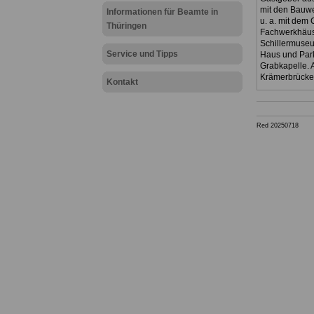
mit den Bauwe
Informationen für Beamte in
u. a. mit dem
Thüringen
Fachwerkhäus
Schillermuseu
Service und Tipps
Haus und Park
Grabkapelle. A
Krämerbrücke)
Kontakt
Red 20250718