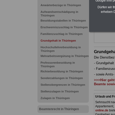
Google ihre 
Ländern. Alle
gegliedert un
Anwärterbezüge in Thüringen
Dürfen wir I
Sachverhalte
erheben D
Aufwandsentschädigung in
geeignet für
Thüringen
Tarifkräfte 
Besoldungstabellen in Thüringen
Das
BEHÖR
werden
Erschwerniszuschlag in Thüringen
Familienzuschlag in Thüringen
Grundgehalt in Thüringen
Hochschullehrerbesoldung in
Thüringen
Grundgeha
Mehrarbeitsvergütung in Thüringen
Die Dienstbe
Professorenbesoldung in
- Grundgehalt
Thüringen
- Familienzus
Richterbesoldung in Thüringen
- sowie Amts-
Sonderzahlungen in Thüringen
>>>Hier geht
Beamte sowie
Stellenobergrenzen in Thüringen
Stellenzulagen in Thüringen
Urlaub und Fr
Zulagen in Thüringen
Sehnsucht nac
Appartement, 
Beamtenrecht in Thüringen
online.de
biet
Gastgeber aus