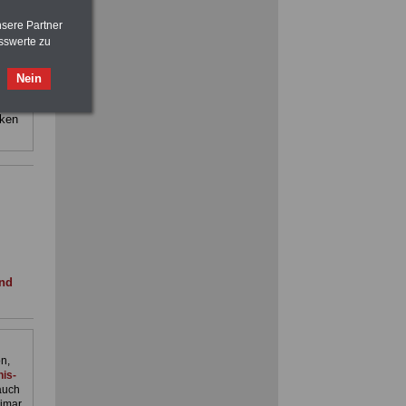
staat
nsere Partner
sind:
sswerte zu
ACHTUNG
Nebentätigkeitsrecht:
vor Jobaufnahme
schlau machen
Nein
>>>
OnlineBuch
für nur 7,50 Euro
 sowie
e
cken
FRAUEN
im Öffentlichen Dienst:
Hinweise und Ratschläge
>>>
OnlineBuch
für nur 7,50 Euro
und
n,
is-
auch
imar