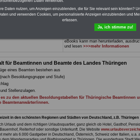
personenbezogenen Daten verwendet.
 drei Ratgeber sind übersichtlich
herunterladen, auch für Beamtinnen und
d erläutern auch komplizierte
Beamte sowie Tarifbeschäftigte vom
Frei
hre Daten nutzen, um Anzeigen einzublenden, die für Sie relevant sein könnten? U
 verständlich und kompakt (auch
Thüringen
geeignet: Themen der Bücher 
aten und verwenden Cookies, um personalisierte Anzeigen einzublenden und Me
Beamtinnen und Beamte sowie
Rund ums Geld im öffentlichen Dienst,
erfassen.
vom Freistaat Thüringen).
.
Beamtenrecht, Besoldung, Beihilferecht,
Beamtenversorgungsrecht, Frauen im
Ja, ich stimme zu!
DEN-ABO
>>> kann hier bestellt
öffentlichen Dienst, Nebentätigkeitsrecht
Berufseinstieg im öffentlichen. Dienst. Di
eBooks kann man herunterladen, ausdru
und lesen
>>>mehr Informationen
lt für Beamtinnen und Beamte des Landes Thüringen
züge eines Beamten bestehen aus
 (nach Besoldungsgruppe und Stufe)
chlag
 und Stellenzulagen.
 es zu den aktuellen Besoldungstabellen für Thüringische Beamtinnen 
 Beamtenanwärter/innen.
eizeit in den schönsten Regionen und Städten von Deutschland, z.B. Thüringen
h Urlaub und dem richtigen Urlaubsquartier, ganz gleich ob Hotel, Gasthof, Pensio
Bauernhof, Reiterhof oder sonstige Unterkunft. Die Website
www.urlaubsverzeichn
et mehr als 6.000 Gastgeber in Deutschland, Österreich, Schweiz oder Italien, u.a. 
 dem Wanderparadies und Biathlongebiet in Thüringen. Die wunderbare Stadt We