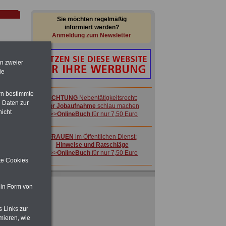
Sie möchten regelmäßig
informiert werden?
Anmeldung zum Newsletter
en zweier
ie
rn bestimmte
ACHTUNG
Nebentätigkeitsrecht:
 Daten zur
vor Jobaufnahme
schlau machen
nicht
>>>
OnlineBuch
für nur 7,50 Euro
-
FRAUEN
im Öffentlichen Dienst:
Hinweise und Ratschläge
>>>
OnlineBuch
für nur 7,50 Euro
ite Cookies
Ratgeber für nur 7,50 Euro
Beihilfe
in Bund und Ländern oder zum
 in Form von
Beamtenversorgungsrecht
 zu
 Öff.
s Links zur
m Jahr
mieren, wie