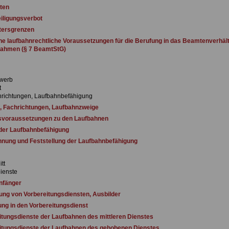
ten
ligungsverbot
tersgrenzen
e laufbahnrechtliche Voraussetzungen für die Berufung in das Beamtenverhält
nahmen (§ 7 BeamtStG)
werb
t
hrichtungen, Laufbahnbefähigung
 Fachrichtungen, Laufbahnzweige
voraussetzungen zu den Laufbahnen
der Laufbahnbefähigung
ung und Feststellung der Laufbahnbefähigung
tt
ienste
nfänger
ung von Vorbereitungsdiensten, Ausbilder
ung in den Vorbereitungsdienst
tungsdienste der Laufbahnen des mittleren Dienstes
tungsdienste der Laufbahnen des gehobenen Dienstes