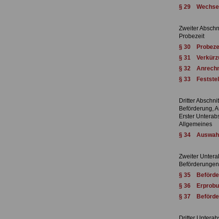
§ 29 Wechsel 
Zweiter Abschni
Probezeit
§ 30 Probezei
§ 31 Verkürzu
§ 32 Anrechnu
§ 33 Feststel
Dritter Abschnit
Beförderung, A
Erster Unterabs
Allgemeines
§ 34 Auswahl
Zweiter Untera
Beförderungen
§ 35 Beförde
§ 36 Erprobun
§ 37 Beförde
Dritter Unterab