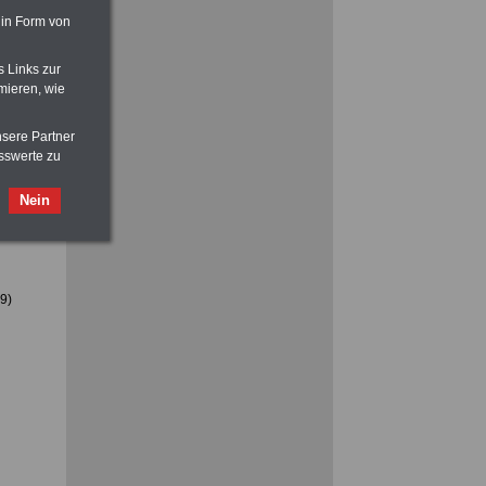
 in Form von
staat
sind:
s Links zur
ACHTUNG
Nebentätigkeitsrecht:
mieren, wie
vor Jobaufnahme
schlau machen
>>>
OnlineBuch
für nur 7,50 Euro
 sowie
nsere Partner
e
Ratgeber für nur 7,50 Euro
sswerte zu
cken
Beihilfe
in Bund und Ländern oder zum
Beamtenversorgungsrecht
Nein
9)