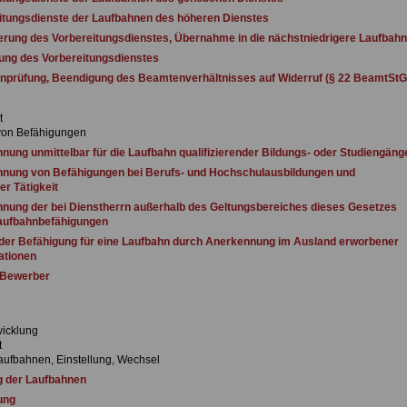
tungsdienste der Laufbahnen des höheren Dienstes
rung des Vorbereitungsdienstes, Übernahme in die nächstniedrigere Laufbahn
ng des Vorbereitungsdienstes
prüfung, Beendigung des Beamtenverhältnisses auf Widerruf (§ 22 BeamtStG
t
on Befähigungen
ung unmittelbar für die Laufbahn qualifizierender Bildungs- oder Studiengäng
ung von Befähigungen bei Berufs- und Hochschulausbildungen und
er Tätigkeit
ung der bei Dienstherrn außerhalb des Geltungsbereiches dieses Gesetzes
aufbahnbefähigungen
er Befähigung für eine Laufbahn durch Anerkennung im Ausland erworbener
ationen
Bewerber
wicklung
t
ufbahnen, Einstellung, Wechsel
 der Laufbahnen
ung