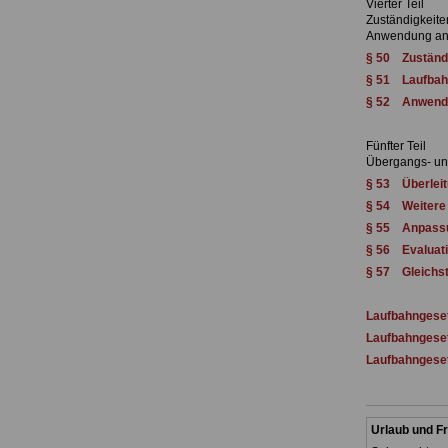
Vierter Teil
Zuständigkeit
Anwendung and
§ 50 Zuständ
§ 51 Laufbah
§ 52 Anwendu
Fünfter Teil
Übergangs- u
§ 53 Überlei
§ 54 Weitere
§ 55 Anpassun
§ 56 Evaluat
§ 57 Gleichs
Laufbahngeset
Laufbahngeset
Laufbahngeset
Urlaub und Fr