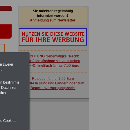
Sie möchten regelmäßig
informiert werden?
Anmeldung zum Newsletter
ACHTUNG
Nebentätigkeitsrecht:
vor Jobaufnahme
schlau machen
en zweier
>>>
OnlineBuch
für nur 7,50 Euro
ie
-
Ratgeber für nur 7,50 Euro
rn bestimmte
Beihilfe
in Bund und Ländern oder zum
 Daten zur
Beamtenversorgungsrecht
nicht
FRAUEN
im Öffentlichen Dienst:
Hinweise und Ratschläge
>>>
OnlineBuch
für nur 7,50 Euro
 zu
ite Cookies
 Öff.
m Jahr