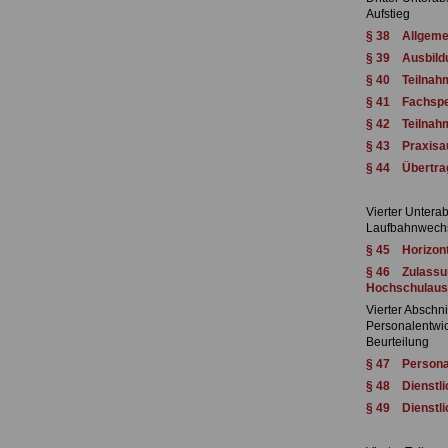
Aufstieg
§ 38 Allgeme
§ 39 Ausbild
§ 40 Teilnahm
§ 41 Fachspez
§ 42 Teilnah
§ 43 Praxisau
§ 44 Übertra
Vierter Unterab
Laufbahnwech
§ 45 Horizont
§ 46 Zulassun
Hochschulaus
Vierter Abschni
Personalentwick
Beurteilung
§ 47 Persona
§ 48 Dienstlic
§ 49 Dienstli