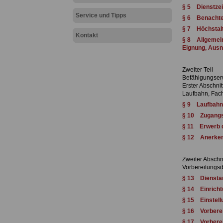
§ 5 Dienstzei
Service und Tipps
§ 6 Benachtei
§ 7 Höchstal
Kontakt
§ 8 Allgemein
Eignung, Aus
Zweiter Teil
Befähigungser
Erster Abschnit
Laufbahn, Fac
§ 9 Laufbahn,
§ 10 Zugangs
§ 11 Erwerb 
§ 12 Anerkenn
Zweiter Abschni
Vorbereitungsd
§ 13 Diensta
§ 14 Einricht
§ 15 Einstell
§ 16 Vorberei
§ 17 Vorberei