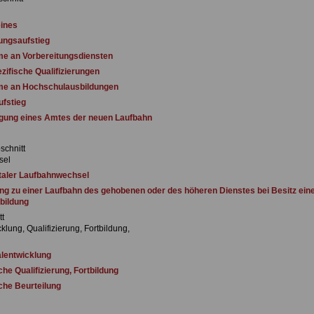
ines
ungsaufstieg
e an Vorbereitungsdiensten
ifische Qualifizierungen
me an Hochschulausbildungen
fstieg
gung eines Amtes der neuen Laufbahn
schnitt
sel
aler Laufbahnwechsel
g zu einer Laufbahn des gehobenen oder des höheren Dienstes bei Besitz ein
bildung
tt
lung, Qualifizierung, Fortbildung,
lentwicklung
he Qualifizierung, Fortbildung
che Beurteilung