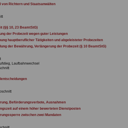
von Richtern und Staatsanwälten
tt
t (§§ 10, 23 BeamtStG)
ng der Probezeit wegen guter Leistungen
ng hauptberuflicher Tätigkeiten und abgeleisteter Probezeiten
lung der Bewährung, Verlängerung der Probezeit (§ 10 BeamtStG)
t
ufstieg, Laufbahnwechsel
chnitt
entscheidungen
bschnitt
rung, Beförderungsverbote, Ausnahmen
gszeit auf einem höher bewerteten Dienstposten
rungssperre zwischen zwei Mandaten
schnitt