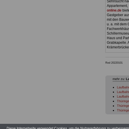
Sehnsucht nac
Appartement, 
online.de
biet
Gastgeber aus
mit den Bauwe
u. a. mit dem
Fachwerkhäus
Schillermuseu
Haus und Park
Grabkapelle. A
Krämerbrücke)
Red 20220101
mehr zu:
L
Laufbahn
Laufbahn
Laufbahn
Thüringe
Thüringe
Thüringe
Thüring
Thüringe
Thüringe
Diese Internetseite verwendet Cookies, um die Nutzererfahrung zu verbesser
Thüringe