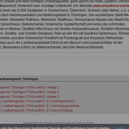
h Urlaub und dem richtigen Urlaubsquartier, ganz gleich ob Hotel, Gasthof, Pensio
Bauernhof, Reiterhof oder sonstige Unterkunft. Die Website
www.urlaubsverzeichn
et mehr als 6.000 Gastgeber in Deutschland, Österreich, Schweiz oder Italien, u.a. 
 dem Wanderparadies und Biathlongebiet in Thüringen. Die wunderbare Stadt We
rken: Weimarer Rathaus, Weimarer Stadthaus, Renaissance-Bauten der Markt-Ost
 Cranachhaus, Geleitschenke, historische Gastwirtschaft und eines der schönsten
er in Weimar, Goethes Wohnhaus mit Goethe-Nationalmuseum, Schillers Wohnhau
m, Goethe- und Schiller-Denkmal, Park an der Ilm mit Goethes Gartenhaus, Römi
höhle und den Historischer Friedhof mit Fürstengruft und Russisch-Orthodoxer
ber auch die Landeshauptstadt Erfurt ist ein Besuch wert (unverzichtbar ist die
. Besonders schön zur Weihnachtszeit, der tolle Weihnachtsmarkt.
aufbahngesetz Thüringen
gesetz Thüringen (ThürLaufbG): Anlage 1
gesetz Thüringen (ThürLaufbG): Anlage 2
gesetz Thüringen (ThürLaufbG): Anlage 3
r Laufbahngesetz (ThürLaufbG): § 1 Geltungsbereich
r Laufbahngesetz (ThürLaufbG): § 2 Leistungsgrundsatz
r Laufbahngesetz (ThürLaufbG): § 3 Ausschreibung
er Laufbahngesetz (ThürLaufbG): § 4 Schwerbehinderte Menschen
r Laufbahngesetz (ThürLaufbG): § 5 Dienstzeiten
Startseite
|
Kontakt
|
Impressum
|
Datenschutz
r Laufbahngesetz (ThürLaufbG): § 6 Benachteiligungsverbot
www.besoldung-thueringen.de © 2026
n und den Benutzern bestimmte Dienste und Funktionen bereitzustellen.
Details
r Laufbahngesetz (ThürLaufbG): § 7 Höchstaltersgrenzen