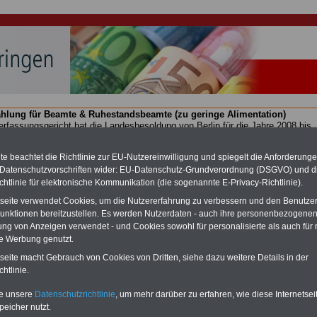
hlung für Beamte & Ruhestandsbeamte (zu geringe Alimentation)
fassungsgericht hat die Landesbesoldung von Berlin für die Jahre 2008 bis
assungswidrig erklärt (Berlin muss bis
März 2027 eine Neuregelung der
schließen, die zun hohen Nachzahlungen führen wird). Auch beim Bund
e beachtet die Richtlinie zur EU-Nutzereinwilligung und spiegelt die Anforderung
hestandsbeamte) wird es hohe Nachzahlungen geben (Medienberichten
 Datenschutzvorschriften wider: EU-Datenschutz-Grundverordnung (DSGVO) und d
en
alle (!) Beamte
zwischen mind.
3.000 und 13.000 Euro
,rechnen. Der INFO
hierzu eine Broschüre heraus, die unmittelbar nach dem Beschluss des
chtlinie für elektronische Kommunikation (die sogenannte E-Privacy-Richtlinie).
s der Bundesregierung vorgelegt wird (im II. Quartal.2026 >>>
zur
tseite verwendet Cookies, um die Nutzererfahrung zu verbessern und den Benutze
ng der Broschüre
.
unktionen bereitzustellen. Es werden Nutzerdaten - auch ihre personenbezogenen
ung von Anzeigen verwendet - und Cookies sowohl für personalisierte als auch für 
te Werbung genutzt.
Gesetz über die Laufbahnen der Beamten (Thüringer
tseite macht Gebrauch von Cookies von Dritten, siehe dazu weitere Details in der
setz - ThürLaufbG -)
htlinie.
-ABO
mit drei Ratgebern für nur
PDF-SERVICE: 10 Bücher bzw. eBooks
te unsere
Datenschutzrichtlinie
, um mehr darüber zu erfahren, wie diese Internetse
Wissenswertes für Beamtinnen
wichtigen Themen für Beamte und dem
peicher nutzt.
 Beamtenversorgungsrecht
Dienst
Zum Komplettpreis von 15 Euro i