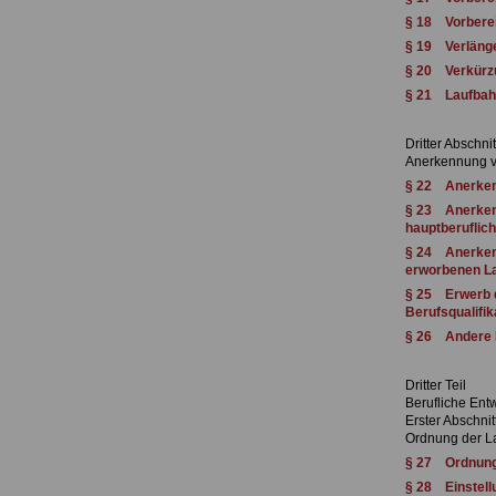
§ 18 Vorberei
§ 19 Verlänge
§ 20 Verkürzu
§ 21 Laufbahn
Dritter Abschnit
Anerkennung v
§ 22 Anerkenn
§ 23 Anerkenn
hauptberuflich
§ 24 Anerkenn
erworbenen L
§ 25 Erwerb d
Berufsqualifik
§ 26 Andere 
Dritter Teil
Berufliche Ent
Erster Abschnit
Ordnung der La
§ 27 Ordnung
§ 28 Einstell