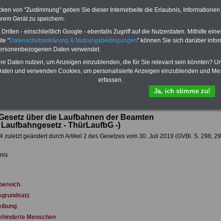
 sowie Beihilferecht in Bund und
können Sie zehn Bücher als eBook
cken von "Zustimmung" geben Sie dieser Internetseite die Erlaubnis, Informationen
 drei Ratgeber sind übersichtlich
herunterladen, auch für Beamtinnen und
hrem Gerät zu speichern.
d erläutern auch komplizierte
Beamte sowie Tarifbeschäftigte vom
Frei
 verständlich und kompakt (auch
Thüringen
geeignet: Themen der Bücher 
ritten - einschließlich Google - ebenfalls Zugriff auf die Nutzerdaten. Mithilfe eine
Beamtinnen und Beamte sowie
Rund ums Geld im öffentlichen Dienst,
te "
Datenschutzerklärung & Nutzungsbedingungen
" können Sie sich darüber infor
vom Freistaat Thüringen).
.
Beamtenrecht, Besoldung, Beihilferecht,
personenbezogenen Daten verwendet.
Beamtenversorgungsrecht, Frauen im
DEN-ABO
>>> kann hier bestellt
öffentlichen Dienst, Nebentätigkeitsrecht
hre Daten nutzen, um Anzeigen einzublenden, die für Sie relevant sein könnten? U
Berufseinstieg im öffentlichen. Dienst. Di
aten und verwenden Cookies, um personalisierte Anzeigen einzublenden und Me
eBooks kann man herunterladen, ausdru
erfassen.
und lesen
>>>mehr Informationen
Ja, ich stimme zu!
Gesetz über die Laufbahnen der Beamten
 Laufbahngesetz - ThürLaufbG -)
 zuletzt geändert durch Artikel 2 des Gesetzes vom 30. Juli 2019 (GVBl. S. 298, 29
nis
bereich
sgrundsatz
ibung
hinderte Menschen