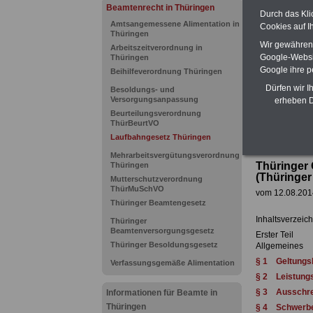
(Bund/Länder)
Beamtenrecht in Thüringen
Durch das Kli
Ländern. Alle
Amtsangemessene Alimentation in
Cookies auf I
gegliedert un
Thüringen
Sachverhalte
Wir gewähren D
Arbeitszeitverordnung in
geeignet für
Google-Websi
Thüringen
Tarifkräfte 
Google ihre 
Beihilfeverordnung Thüringen
Das
BEHÖR
werden
Dürfen wir I
Besoldungs- und
Versorgungsanpassung
erheben D
Beurteilungsverordnung
ThürBeurtVO
Laufbahngesetz Thüringen
Mehrarbeitsvergütungsverordnung
Thüringer 
Thüringen
(Thüringer
Mutterschutzverordnung
ThürMuSchVO
vom 12.08.2014
Thüringer Beamtengesetz
Inhaltsverzeich
Thüringer
Beamtenversorgungsgesetz
Erster Teil
Thüringer Besoldungsgesetz
Allgemeines
§ 1 Geltungs
Verfassungsgemäße Alimentation
§ 2 Leistung
§ 3 Ausschre
Informationen für Beamte in
Thüringen
§ 4 Schwerbe