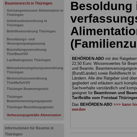
Besoldung 
Beamtenrecht in Thüringen
Amtsangemessene Alimentation in
verfassun
Thüringen
Arbeitszeitverordnung in
Thüringen
Alimentati
Beihilfeverordnung Thüringen
(Familienzu
Besoldungs- und
Versorgungsanpassung
Beurteilungsverordnung
ThürBeurtVO
BEHÖRDEN-ABO
mit drei Ratgebern
Laufbahngesetz Thüringen
22,50 Euro: Wissenswertes für Bea
Mehrarbeitsvergütungsverordnung
und Beamte, Beamtenversorgungsre
Thüringen
(Bund/Länder) sowie Beihilferecht i
Ländern. Alle drei Ratgeber sind über
Mutterschutzverordnung
ThürMuSchVO
gegliedert und erläutern auch kompliz
Sachverhalte verständlich und komp
Thüringer Beamtengesetz
geeignet für
Beamtinnen und Beam
Thüringer
Tarifkräfte vom Freistaat Thüringen
Beamtenversorgungsgesetz
Das
BEHÖRDEN-ABO
>>> kann hie
Thüringer Besoldungsgesetz
werden
Verfassungsgemäße Alimentation
Informationen für Beamte in
Thüringen