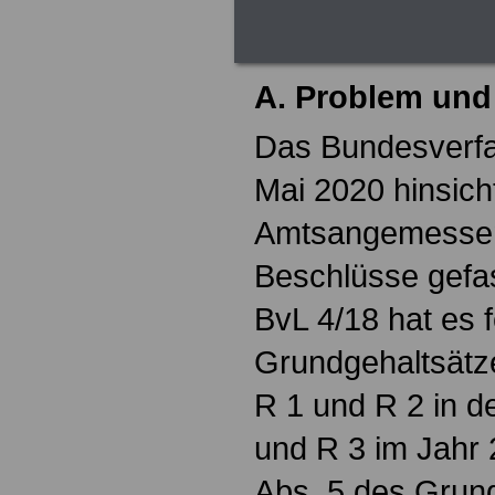
angestellte Pro
A. Problem und
Das Bundesverfa
Mai 2020 hinsicht
Amtsangemessenh
Beschlüsse gefas
BvL 4/18 hat es f
Grundgehaltsätz
R 1 und R 2 in d
und R 3 im Jahr 2
Abs. 5 des Grun