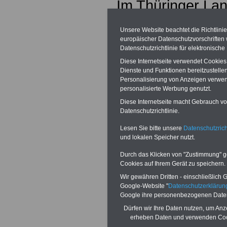
Im Thüringer Lan
7/3575 vom 23.0
Unsere Website beachtet die Richtlini
europäischer Datenschutzvorschrifte
Wahlperiode). Wi
Datenschutzrichtlinie für elektronisch
Thema und zitier
Diese Internetseite verwendet Cookie
Dienste und Funktionen bereitzustell
Personalisierung von Anzeigen verwende
Drucksache.
personalisierte Werbung genutzt.
Diese Internetseite macht Gebrauch von
Datenschutzrichtlinie.
Gesetzentwurf 
Lesen Sie bitte unsere
Datenschutzrich
und lokalen Speicher nutzt.
Thüringer Gesetz
Durch das Klicken von "Zustimmung" geb
Cookies auf Ihrem Gerät zu speichern.
verfassungsgemä
Wir gewähren Dritten - einschließlich Go
über die Gewähr
Google-Website "
Datenschutzerkläru
Google ihre personenbezogenen Date
Anerkennungslei
Dürfen wir Ihre Daten nutzen, um Anz
erheben Daten und verwenden Cook