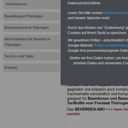
Meldung fü
Datenschutzrichtlinie.
Publikationen
Lesen Sie bitte unsere
Datenschutzrich
öffentliche
Besoldung in Thüringen
und lokalen Speicher nutzt.
Thüringen:
Beamtenrecht in Thüringen
Durch das Klicken von "Zustimmung" geb
Cookies auf Ihrem Gerät zu speichern.
Versorgung 
Informationen für Beamte in
Wir gewähren Dritten - einschließlich Go
Thüringen
Google-Website "
Datenschutzerkläru
angepasst
Google ihre personenbezogenen Date
Service und Tipps
Dürfen wir Ihre Daten nutzen, um Anz
erheben Daten und verwenden Cook
BEHÖRDEN-ABO
mit drei Ratgebern
Kontakt
22,50 Euro: Wissenswertes für Bea
und Beamte, Beamtenversorgungsre
(Bund/Länder) sowie Beihilferecht i
Ländern. Alle drei Ratgeber sind über
gegliedert und erläutern auch kompliz
Sachverhalte verständlich und komp
geeignet für
Beamtinnen und Beam
Tarifkräfte vom Freistaat Thüringen
Das
BEHÖRDEN-ABO
>>> kann hie
werden