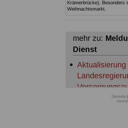
Krämerbrücke). Besonders sc
Weihnachtsmarkt.
mehr zu:
Meldu
Dienst
Aktualisierung
Landesregieru
Versorgungsau
Richter und a
Startseite
|
www.be
des Freistaats
Pensionsberic