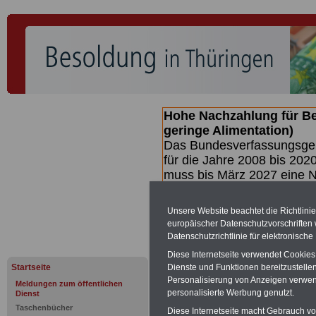
Hohe Nachzahlung für B
geringe Alimentation)
Das Bundesverfassungsgeri
für die Jahre 2008 bis 2020
muss bis
März 2027 eine N
die zun hohen Nachzahlun
(Beamte & Ruhestandsbea
Unsere Website beachtet die Richtlini
geben (Medienberichten z
europäischer Datenschutzvorschrifte
mind.
3.000 und 13.000 E
Datenschutzrichtlinie für elektronisch
hierzu eine Broschüre her
Diese Internetseite verwendet Cookie
des Gesetzentwurfs der Bun
Startseite
Dienste und Funktionen bereitzustell
Quartal.2026 >>>
zur (V
Personalisierung von Anzeigen verwende
Meldungen zum öffentlichen
personalisierte Werbung genutzt.
Dienst
Taschenbücher
Diese Internetseite macht Gebrauch von