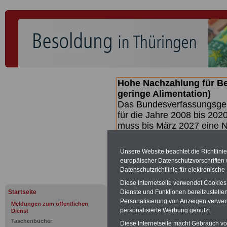
Hohe Nachzahlung für B
geringe Alimentation)
Das Bundesverfassungsgeri
für die Jahre 2008 bis 2020
muss bis
März 2027 eine N
die zun hohen Nachzahlun
(Beamte & Ruhestandsbea
Unsere Website beachtet die Richtlini
geben (Medienberichten z
europäischer Datenschutzvorschrifte
mind.
3.000 und 13.000 E
Datenschutzrichtlinie für elektronisch
hierzu eine Broschüre her
Diese Internetseite verwendet Cookie
des Gesetzentwurfs der Bun
Startseite
Dienste und Funktionen bereitzustell
Quartal.2026 >>>
zur (V
Personalisierung von Anzeigen verwende
Meldungen zum öffentlichen
personalisierte Werbung genutzt.
Dienst
Taschenbücher
Diese Internetseite macht Gebrauch von