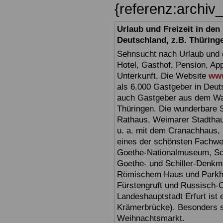
{referenz:archi
Urlaub und Freizeit in de
Deutschland, z.B. Thüring
Sehnsucht nach Urlaub und d
Hotel, Gasthof, Pension, Ap
Unterkunft. Die Website
www
als 6.000 Gastgeber in Deuts
auch Gastgeber aus dem Wan
Thüringen. Die wunderbare 
Rathaus, Weimarer Stadthau
u. a. mit dem Cranachhaus, 
eines der schönsten Fachw
Goethe-Nationalmuseum, Sc
Goethe- und Schiller-Denkma
Römischem Haus und Parkhöh
Fürstengruft und Russisch-O
Landeshauptstadt Erfurt ist 
Krämerbrücke). Besonders sc
Weihnachtsmarkt.