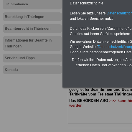
Meldung fü
Datenschutzrichtlinie.
Publikationen
Lesen Sie bitte unsere
Datenschutzrich
öffentliche
Besoldung in Thüringen
und lokalen Speicher nutzt.
Thüringen:
Beamtenrecht in Thüringen
Durch das Klicken von "Zustimmung" geb
Cookies auf Ihrem Gerät zu speichern.
Schule
Informationen für Beamte in
Wir gewähren Dritten - einschließlich Go
Thüringen
Google-Website "
Datenschutzerkläru
Google ihre personenbezogenen Date
BEHÖRDEN-ABO
mit drei Ratgebern
Service und Tipps
Dürfen wir Ihre Daten nutzen, um Anz
22,50 Euro: Wissenswertes für Bea
erheben Daten und verwenden Cook
und Beamte, Beamtenversorgungsre
Kontakt
(Bund/Länder) sowie Beihilferecht i
Ländern. Alle drei Ratgeber sind über
gegliedert und erläutern auch kompliz
Sachverhalte verständlich und komp
geeignet für
Beamtinnen und Beam
Tarifkräfte vom Freistaat Thüringen
Das
BEHÖRDEN-ABO
>>> kann hie
werden