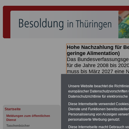
Hohe Nachzahlung für B
geringe Alimentation)
Das Bundesverfassungsgeri
für die Jahre 2008 bis 2020
muss bis
März 2027 eine N
die zun hohen Nachzahlun
(Beamte & Ruhestandsbea
Unsere Website beachtet die Richtlini
geben (Medienberichten z
europäischer Datenschutzvorschrifte
mind.
3.000 und 13.000 E
Datenschutzrichtlinie für elektronisch
hierzu eine Broschüre her
Diese Internetseite verwendet Cookie
des Gesetzentwurfs der Bun
Startseite
Dienste und Funktionen bereitzustell
Quartal.2026 >>>
zur (V
Personalisierung von Anzeigen verwende
Meldungen zum öffentlichen
personalisierte Werbung genutzt.
Dienst
Taschenbücher
Diese Internetseite macht Gebrauch von