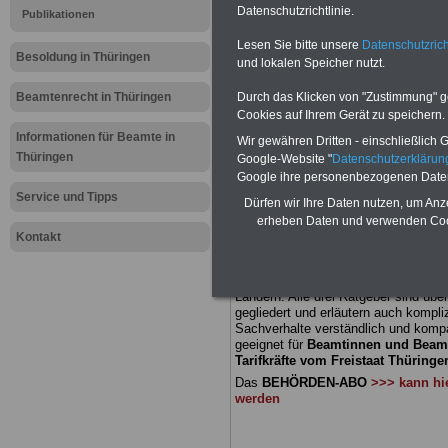
Meldung fü
Datenschutzrichtlinie.
Publikationen
Lesen Sie bitte unsere
Datenschutzrich
öffentliche
Besoldung in Thüringen
und lokalen Speicher nutzt.
Thüringen:
Beamtenrecht in Thüringen
Durch das Klicken von "Zustimmung" geb
Cookies auf Ihrem Gerät zu speichern.
Besoldungs
Informationen für Beamte in
Wir gewähren Dritten - einschließlich Go
Thüringen
Google-Website "
Datenschutzerkläru
Unmut aus
Google ihre personenbezogenen Date
Service und Tipps
Dürfen wir Ihre Daten nutzen, um Anz
erheben Daten und verwenden Cook
BEHÖRDEN-ABO
mit drei Ratgebern
Kontakt
22,50 Euro: Wissenswertes für Bea
und Beamte, Beamtenversorgungsre
(Bund/Länder) sowie Beihilferecht i
Ländern. Alle drei Ratgeber sind über
gegliedert und erläutern auch kompliz
Sachverhalte verständlich und komp
geeignet für
Beamtinnen und Beam
Tarifkräfte vom Freistaat Thüringen
Das
BEHÖRDEN-ABO
>>> kann hie
werden