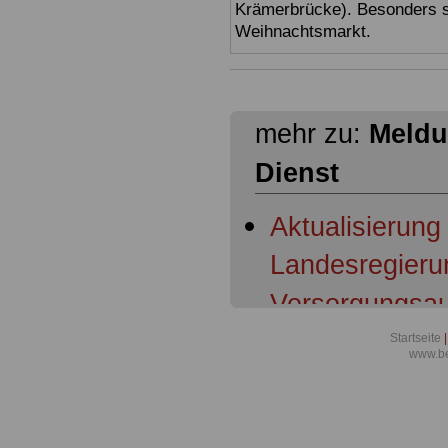
Krämerbrücke). Besonders sc
Weihnachtsmarkt.
mehr zu:
Meldu
Dienst
Aktualisierung
Landesregieru
Versorgungsau
Richter und a
Startseite
|
www.be
des Freistaats
Pensionsberic