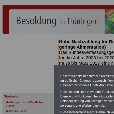
Hohe Nachzahlung für B
geringe Alimentation)
Das Bundesverfassungsgeri
für die Jahre 2008 bis 2020
muss bis
März 2027 eine N
die zun hohen Nachzahlun
(Beamte & Ruhestandsbea
Unsere Website beachtet die Richtlini
geben (Medienberichten z
europäischer Datenschutzvorschrifte
mind.
3.000 und 13.000 E
Datenschutzrichtlinie für elektronisch
hierzu eine Broschüre her
Diese Internetseite verwendet Cookie
des Gesetzentwurfs der Bun
Startseite
Dienste und Funktionen bereitzustell
Quartal.2026 >>>
zur (V
Personalisierung von Anzeigen verwende
Meldungen zum öffentlichen
personalisierte Werbung genutzt.
Dienst
Taschenbücher
Diese Internetseite macht Gebrauch von