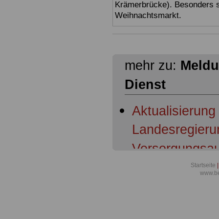
Krämerbrücke). Besonders sc
Weihnachtsmarkt.
mehr zu:
Meldu
Dienst
Aktualisierung
Landesregieru
Versorgungsau
Richter und a
Startseite
|
www.be
des Freistaats
Pensionsberic