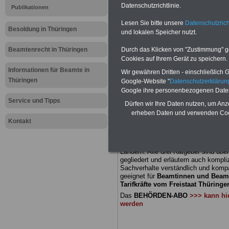
Meldung fü
Datenschutzrichtlinie.
Publikationen
Lesen Sie bitte unsere
Datenschutzrich
öffentliche
Besoldung in Thüringen
und lokalen Speicher nutzt.
Thüringen: 
Beamtenrecht in Thüringen
Durch das Klicken von "Zustimmung" geb
Cookies auf Ihrem Gerät zu speichern.
Betreuung 
Informationen für Beamte in
Wir gewähren Dritten - einschließlich Go
Thüringen
Google-Website "
Datenschutzerkläru
fehlt
Google ihre personenbezogenen Date
Service und Tipps
Dürfen wir Ihre Daten nutzen, um Anz
erheben Daten und verwenden Cook
BEHÖRDEN-ABO
mit drei Ratgebern
Kontakt
22,50 Euro: Wissenswertes für Bea
und Beamte, Beamtenversorgungsre
(Bund/Länder) sowie Beihilferecht i
Ländern. Alle drei Ratgeber sind über
gegliedert und erläutern auch kompliz
Sachverhalte verständlich und komp
geeignet für
Beamtinnen und Beam
Tarifkräfte vom Freistaat Thüringen
Das
BEHÖRDEN-ABO
>>> kann hie
werden