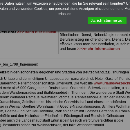
 sowie Beihilferecht in Bund und
können Sie zehn Bücher als eBook
hre Daten nutzen, um Anzeigen einzublenden, die für Sie relevant sein könnten? U
 drei Ratgeber sind übersichtlich
herunterladen, auch für Beamtinnen und
aten und verwenden Cookies, um personalisierte Anzeigen einzublenden und Me
d erläutern auch komplizierte
Beamte sowie Tarifbeschäftigte vom
Frei
erfassen.
 verständlich und kompakt (auch
Thüringen
geeignet: Themen der Bücher 
Ja, ich stimme zu!
Beamtinnen und Beamte sowie
Rund ums Geld im öffentlichen Dienst,
vom Freistaat Thüringen).
.
Beamtenrecht, Besoldung, Beihilferecht,
Beamtenversorgungsrecht, Frauen im
DEN-ABO
>>> kann hier bestellt
öffentlichen Dienst, Nebentätigkeitsrecht
Berufseinstieg im öffentlichen. Dienst. Di
eBooks kann man herunterladen, ausdru
und lesen
>>>mehr Informationen
hiv_bm_1708_thueringen}
eizeit in den schönsten Regionen und Städten von Deutschland, z.B. Thüringen
h Urlaub und dem richtigen Urlaubsquartier, ganz gleich ob Hotel, Gasthof, Pensio
Bauernhof, Reiterhof oder sonstige Unterkunft. Die Website
www.urlaubsverzeichn
et mehr als 6.000 Gastgeber in Deutschland, Österreich, Schweiz oder Italien, u.a. 
 dem Wanderparadies und Biathlongebiet in Thüringen. Die wunderbare Stadt We
rken: Weimarer Rathaus, Weimarer Stadthaus, Renaissance-Bauten der Markt-Ost
 Cranachhaus, Geleitschenke, historische Gastwirtschaft und eines der schönsten
er in Weimar, Goethes Wohnhaus mit Goethe-Nationalmuseum, Schillers Wohnhau
m, Goethe- und Schiller-Denkmal, Park an der Ilm mit Goethes Gartenhaus, Römi
höhle und den Historischer Friedhof mit Fürstengruft und Russisch-Orthodoxer
ber auch die Landeshauptstadt Erfurt ist ein Besuch wert (unverzichtbar ist die
. Besonders schön zur Weihnachtszeit, der tolle Weihnachtsmarkt.