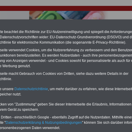
e beachtet die Richtlinie zur EU-Nutzereinwilligung und spiegelt die Anforderung
 Datenschutzvorschriften wider: EU-Datenschutz-Grundverordnung (DSGVO) und d
chtlinie für elektronische Kommunikation (die sogenannte E-Privacy-Richtlinie).
hlung für Beamte & Ruhestandsbeamte (zu geringe Alimentation)
tseite verwendet Cookies, um die Nutzererfahrung zu verbessern und den Benutze
fassungsgericht hat die Landesbesoldung von Berlin für die Jahre 2008 bis
unktionen bereitzustellen. Es werden Nutzerdaten - auch ihre personenbezogenen
assungswidrig erklärt (Berlin muss bis
März 2027 eine Neuregelung der
ung von Anzeigen verwendet - und Cookies sowohl für personalisierte als auch für 
schließen, die zun hohen Nachzahlungen führen wird). Auch beim Bund
te Werbung genutzt.
hestandsbeamte) wird es hohe Nachzahlungen geben (Medienberichten
en
alle (!) Beamte
zwischen mind.
3.000 und 13.000 Euro
,rechnen. Der INFO
tseite macht Gebrauch von Cookies von Dritten, siehe dazu weitere Details in der
hierzu eine Broschüre heraus, die unmittelbar nach dem Beschluss des
htlinie.
s der Bundesregierung vorgelegt wird (im II. Quartal.2026 >>>
zur
ng der Broschüre
.
te unsere
Datenschutzrichtlinie
, um mehr darüber zu erfahren, wie diese Internetse
peicher nutzt.
r Beamte und den öffentlichen Dienst in Thüringen: Mehr
cken von "Zustimmung" geben Sie dieser Internetseite die Erlaubnis, Informationen
en Polizisten
hrem Gerät zu speichern.
ritten - einschließlich Google - ebenfalls Zugriff auf die Nutzerdaten. Mithilfe eine
-ABO
mit drei Ratgebern für nur
PDF-SERVICE: 10 Bücher bzw. eBooks
te "
Datenschutzerklärung & Nutzungsbedingungen
" können Sie sich darüber infor
Wissenswertes für Beamtinnen
wichtigen Themen für Beamte und dem
personenbezogenen Daten verwendet.
 Beamtenversorgungsrecht
Dienst
Zum Komplettpreis von 15 Euro i