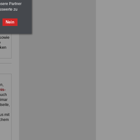
nsere Partner
sswerte zu
staat
sind:
FRAUEN
im Öffentlichen Dienst:
Nein
Hinweise und Ratschläge
>>>
OnlineBuch
für nur 7,50 Euro
 sowie
e
Ratgeber für nur 7,50 Euro
cken
Beihilfe
in Bund und Ländern oder zum
Beamtenversorgungsrecht
n,
is-
auch
imar
seite,
s mit
schem