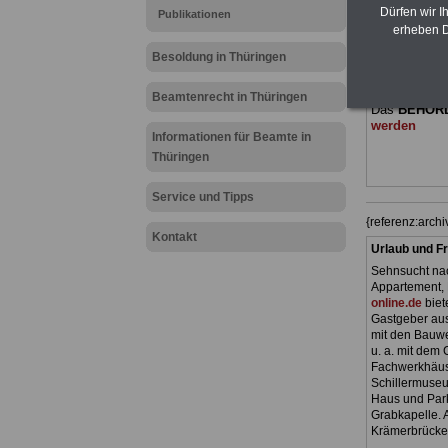
(Bund/Länder)
Dürfen wir I
Publikationen
Ländern. Alle
erheben D
gegliedert un
Sachverhalte
Besoldung in Thüringen
geeignet für
Tarifkräfte 
Beamtenrecht in Thüringen
Das
BEHÖR
werden
Informationen für Beamte in
Thüringen
Service und Tipps
{referenz:arc
Kontakt
Urlaub und Fr
Sehnsucht nac
Appartement, 
online.de
biet
Gastgeber aus
mit den Bauwe
u. a. mit dem
Fachwerkhäus
Schillermuseu
Haus und Park
Grabkapelle. A
Krämerbrücke)