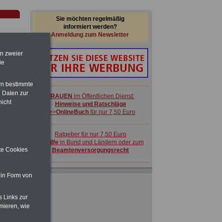
Sie möchten regelmäßig
informiert werden?
Anmeldung zum Newsletter
en zweier
ie
rn bestimmte
 Daten zur
FRAUEN
im Öffentlichen Dienst:
nicht
Hinweise und Ratschläge
>>>
OnlineBuch
für nur 7,50 Euro
-
Ratgeber für nur 7,50 Euro
Beihilfe
in Bund und Ländern oder zum
ite Cookies
Beamtenversorgungsrecht
ACHTUNG
Nebentätigkeitsrecht:
 in Form von
vor Jobaufnahme
schlau machen
>>>
OnlineBuch
für nur 7,50 Euro
s Links zur
 zu
mieren, wie
 Öff.
m Jahr