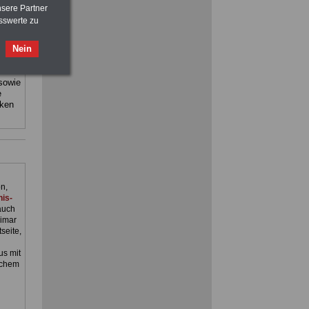
Beamtenversorgungsrecht
nsere Partner
sswerte zu
staat
FRAUEN
im Öffentlichen Dienst:
sind:
Nein
Hinweise und Ratschläge
>>>
OnlineBuch
für nur 7,50 Euro
 sowie
ACHTUNG
Nebentätigkeitsrecht:
e
vor Jobaufnahme
schlau machen
cken
>>>
OnlineBuch
für nur 7,50 Euro
n,
is-
auch
imar
seite,
s mit
schem