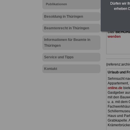
(Bund/Länder)
Dürfen wir I
Publikationen
Ländern. Alle
erheben D
gegliedert un
Sachverhalte
Besoldung in Thüringen
geeignet für
Tarifkräfte 
Beamtenrecht in Thüringen
Das
BEHÖR
werden
Informationen für Beamte in
Thüringen
Service und Tipps
{referenz:arc
Kontakt
Urlaub und Fr
Sehnsucht nac
Appartement, 
online.de
biet
Gastgeber aus
mit den Bauwe
u. a. mit dem
Fachwerkhäus
Schillermuseu
Haus und Park
Grabkapelle. A
Krämerbrücke)