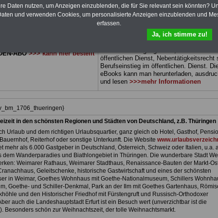
 sowie Beihilferecht in Bund und
können Sie zehn Bücher als eBook
hre Daten nutzen, um Anzeigen einzublenden, die für Sie relevant sein könnten? U
 drei Ratgeber sind übersichtlich
herunterladen, auch für Beamtinnen und
aten und verwenden Cookies, um personalisierte Anzeigen einzublenden und Me
d erläutern auch komplizierte
Beamte sowie Tarifbeschäftigte vom
Frei
erfassen.
 verständlich und kompakt (auch
Thüringen
geeignet: Themen der Bücher 
Ja, ich stimme zu!
Beamtinnen und Beamte sowie
Rund ums Geld im öffentlichen Dienst,
vom Freistaat Thüringen).
.
Beamtenrecht, Besoldung, Beihilferecht,
Beamtenversorgungsrecht, Frauen im
DEN-ABO
>>> kann hier bestellt
öffentlichen Dienst, Nebentätigkeitsrecht
Berufseinstieg im öffentlichen. Dienst. Di
eBooks kann man herunterladen, ausdru
und lesen
>>>mehr Informationen
hiv_bm_1706_thueringen}
eizeit in den schönsten Regionen und Städten von Deutschland, z.B. Thüringen
h Urlaub und dem richtigen Urlaubsquartier, ganz gleich ob Hotel, Gasthof, Pensio
Bauernhof, Reiterhof oder sonstige Unterkunft. Die Website
www.urlaubsverzeichn
et mehr als 6.000 Gastgeber in Deutschland, Österreich, Schweiz oder Italien, u.a. 
 dem Wanderparadies und Biathlongebiet in Thüringen. Die wunderbare Stadt We
rken: Weimarer Rathaus, Weimarer Stadthaus, Renaissance-Bauten der Markt-Ost
 Cranachhaus, Geleitschenke, historische Gastwirtschaft und eines der schönsten
er in Weimar, Goethes Wohnhaus mit Goethe-Nationalmuseum, Schillers Wohnhau
m, Goethe- und Schiller-Denkmal, Park an der Ilm mit Goethes Gartenhaus, Römi
höhle und den Historischer Friedhof mit Fürstengruft und Russisch-Orthodoxer
ber auch die Landeshauptstadt Erfurt ist ein Besuch wert (unverzichtbar ist die
. Besonders schön zur Weihnachtszeit, der tolle Weihnachtsmarkt.