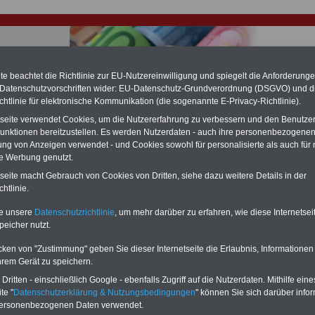
e beachtet die Richtlinie zur EU-Nutzereinwilligung und spiegelt die Anforderung
 Datenschutzvorschriften wider: EU-Datenschutz-Grundverordnung (DSGVO) und d
chtlinie für elektronische Kommunikation (die sogenannte E-Privacy-Richtlinie).
hlung für Beamte & Ruhestandsbeamte (zu geringe Alimentation)
tseite verwendet Cookies, um die Nutzererfahrung zu verbessern und den Benutze
fassungsgericht hat die Landesbesoldung von Berlin für die Jahre 2008 bis
unktionen bereitzustellen. Es werden Nutzerdaten - auch ihre personenbezogenen
assungswidrig erklärt (Berlin muss bis
März 2027 eine Neuregelung der
ung von Anzeigen verwendet - und Cookies sowohl für personalisierte als auch für 
schließen, die zun hohen Nachzahlungen führen wird). Auch beim Bund
te Werbung genutzt.
hestandsbeamte) wird es hohe Nachzahlungen geben (Medienberichten
en
alle (!) Beamte
zwischen mind.
3.000 und 13.000 Euro
,rechnen. Der INFO
tseite macht Gebrauch von Cookies von Dritten, siehe dazu weitere Details in der
hierzu eine Broschüre heraus, die unmittelbar nach dem Beschluss des
htlinie.
s der Bundesregierung vorgelegt wird (im II. Quartal.2026 >>>
zur
ng der Broschüre
.
te unsere
Datenschutzrichtlinie
, um mehr darüber zu erfahren, wie diese Internetse
peicher nutzt.
r Beamte und den öffentlichen Dienst in Thüringen: Thesen
cken von "Zustimmung" geben Sie dieser Internetseite die Erlaubnis, Informationen
re Schule
hrem Gerät zu speichern.
ritten - einschließlich Google - ebenfalls Zugriff auf die Nutzerdaten. Mithilfe eine
-ABO
mit drei Ratgebern für nur
PDF-SERVICE: 10 Bücher bzw. eBooks
te "
Datenschutzerklärung & Nutzungsbedingungen
" können Sie sich darüber infor
Wissenswertes für Beamtinnen
wichtigen Themen für Beamte und dem
personenbezogenen Daten verwendet.
 Beamtenversorgungsrecht
Dienst
Zum Komplettpreis von 15 Euro i