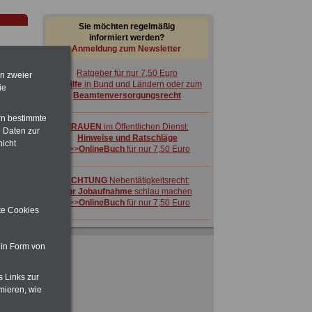
Sie möchten regelmäßig
informiert werden?
Anmeldung zum Newsletter
Ratgeber für nur 7,50 Euro
en zweier
Beihilfe
in Bund und Ländern oder zum
ie
Beamtenversorgungsrecht
rn bestimmte
FRAUEN
im Öffentlichen Dienst:
 Daten zur
Hinweise und Ratschläge
nicht
>>>
OnlineBuch
für nur 7,50 Euro
-
ACHTUNG
Nebentätigkeitsrecht:
vor Jobaufnahme
schlau machen
>>>
OnlineBuch
für nur 7,50 Euro
ite Cookies
 für
 in Form von
s Links zur
 zu
mieren, wie
 Öff.
Ratgeber für nur 7,50 Euro
m Jahr
Beihilfe
in Bund und Ländern oder zum